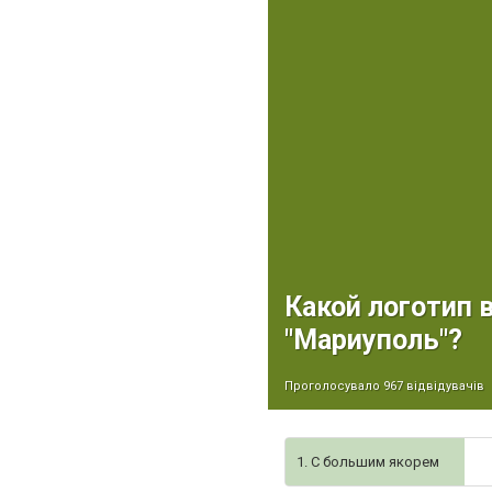
Какой логотип 
"Мариуполь"?
Проголосувало 967 відвідувачів
1. C большим якорем