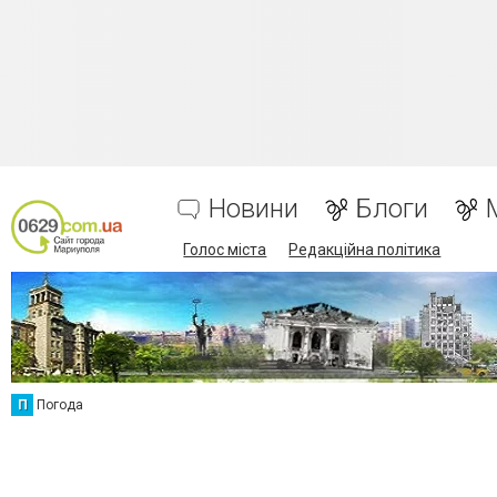
Новини
Блоги
Голос міста
Редакційна політика
П
Погода