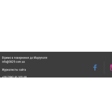
Віримо в повернення до Маріуполя
info@0629.com.ua
Журналисты сайта
+38 (096) 91 303 68
Допускається цитування матеріалів без отримання попередньої згоди 0629.com.ua за
пошукових систем гіперпосилання на цитовані статті не нижче другого абзацу в тек
Матеріали з плашками "Новини компаній", "Промо", "Партнерський матеріал", "Партнер
Реклама на сайті
Ф