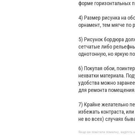
форме горизонтальных п
4) Размер рисунка на об
орнамент, тем мягче по 
5) Рисунок бордюра долж
сетчатые либо рельефны
однотонную, но яркую по
6) Покупая обои, поинте
нехватки материала. Под
удобства можно заранее,
для ремонта помещения
7) Крайне желательно п
избежать контраста, или
не во всех) случаях быв
Якщо ви помітили помилку, виділіть нео