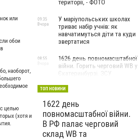
території, - ФОТО
унок или
У маріупольських школах
09:35
Вчора
триває набір учнів: як
навчатимуться діти та куди
Если обои
звертатися
 в
1626 день повномасштабної
08:55
Вчора
війни. Горить черговий WB у
бо, наоборот,
Єкатеринбурзі. ЗСУ
 большего
атакували військові цілі у
необходимое
Маріуполі
ТОП НОВИНИ
1622 день
 с целью
повномасштабної війни.
торых (хотя и
В РФ палає черговий
ытия.
склад WB та