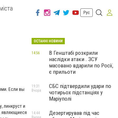
міста
Рус
ОСТАННІ НОВИНИ
В Генштабі розкрили
14:56
наслідки атаки . ЗСУ
масовано вдарили по Росії,
є прильоти
СБС підтвердили удари по
19:31
ями. Если вы
Вчора
чотирьох підстанціях у
Маріуполі
, линкруст и
и, являющиеся
Дезертирував під час
14:44
Вчора