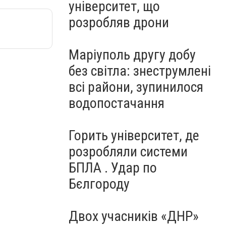
університет, що
розробляв дрони
Маріуполь другу добу
без світла: знеструмлені
всі райони, зупинилося
водопостачання
Горить університет, де
розробляли системи
БПЛА . Удар по
Бєлгороду
Двох учасників «ДНР»