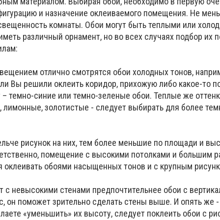
ным материалом. Выбирая обои, необходимо в первую оч
фигурацию и назначение оклеиваемого помещения. Не мен
освещенность комнаты. Обои могут быть теплыми или холо
иметь различный орнамент, но во всех случаях подбор их 
илам:
свещением отлично смотрятся обои холодных тонов, наприм
сли Вы решили оклеить коридор, прихожую либо какое-то п
 – темно-синие или темно-зеленые обои. Теплые же оттен
, лимонные, золотистые - следует выбирать для более те
ельче рисунок на них, тем более меньшие по площади и вы
ветственно, помещение с высокими потолками и большим р
я оклеивать обоями насыщенных тонов и с крупным рисунк
нат с невысокими стенами предпочтительнее обои с вертик
, он поможет зрительно сделать стены выше. И опять же -
лаете «уменьшить» их высоту, следует поклеить обои с ри