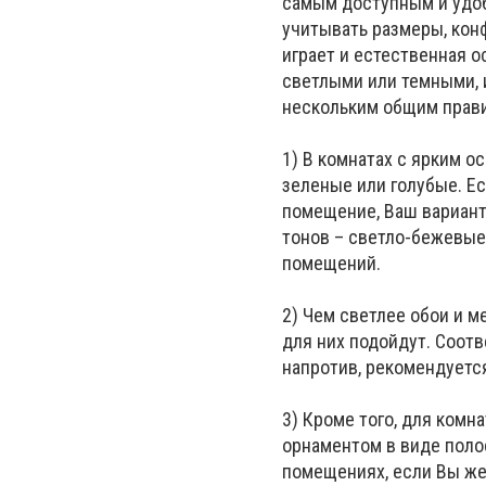
самым доступным и удоб
учитывать размеры, кон
играет и естественная 
светлыми или темными, 
нескольким общим прав
1) В комнатах с ярким о
зеленые или голубые. Е
помещение, Ваш вариант
тонов – светло-бежевые
помещений.
2) Чем светлее обои и м
для них подойдут. Соот
напротив, рекомендуетс
3) Кроме того, для ком
орнаментом в виде полос
помещениях, если Вы же