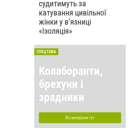
судитимуть за
катування цивільної
жінки у в’язниці
«Ізоляція»
СПЕЦТЕМА
Колаборанти,
брехуни і
зрадники
Всі матеріали тут