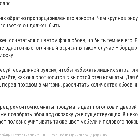
олос.
оях обратно пропорционален его яркости. Чем крупнее рис
расцветке он должен быть.
ен сочетаться с цветом фона обоев, но быть темнее его. 
е однотонные, отличный вариант в таком случае – бордюр
лоску.
ресуйтесь длиной рулона, чтобы избежать лишних затрат ли
умайте, как она соотносится с высотой стен комнаты. Для
 перед походом в магазин, рассчитать количество обоев, 
.
еред ремонтом комнаты продумать цвет потолков и дверей
 же подобрать обои под окраску уже существующих. В неко
ает полезно учитывать также цвет мебели и полового покр
бхідний текст і натисніть Ctrl + Enter, щоб повідомити про це редакцію