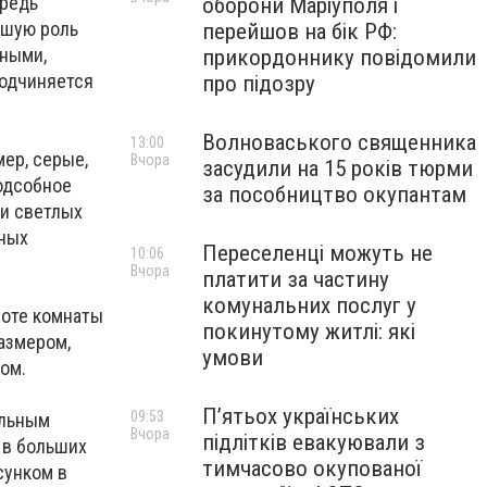
ередь
оборони Маріуполя і
ьшую роль
перейшов на бік РФ:
дными,
прикордоннику повідомили
подчиняется
про підозру
Волноваського священника
13:00
ер, серые,
Вчора
засудили на 15 років тюрми
одсобное
за пособництво окупантам
ки светлых
мных
Переселенці можуть не
10:06
Вчора
платити за частину
комунальних послуг у
соте комнаты
покинутому житлі: які
азмером,
умови
ом.
П’ятьох українських
09:53
альным
Вчора
підлітків евакуювали з
 в больших
тимчасово окупованої
сунком в