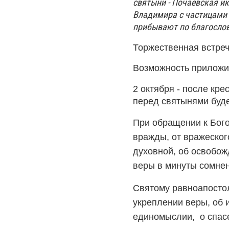
святыни - Почаевская и
Владимира с частицами 
прибывают по благосло
Торжественная встреч
Возможность приложи
2 октября - после кре
перед святынями буд
При обращении к Бого
вражды, от вражеского
духовной, об освобож
веры в минуты сомне
Святому равноапостол
укреплении веры, об 
единомыслии, о спасе