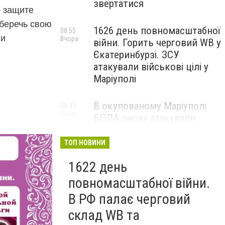
звертатися
о защите
беречь свою
1626 день повномасштабної
08:55
 и
Вчора
війни. Горить черговий WB у
Єкатеринбурзі. ЗСУ
атакували військові цілі у
Маріуполі
В окупованому Маріуполі
08:47
Вчора
БПЛА знову атакували
енергетичну інфраструктуру,
— ВІДЕО
ТОП НОВИНИ
1622 день
повномасштабної війни.
В РФ палає черговий
склад WB та