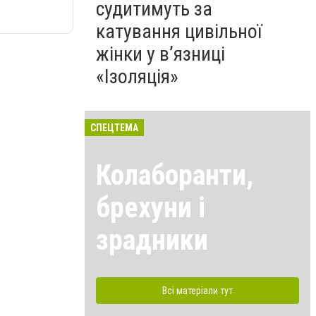
судитимуть за
катування цивільної
жінки у в’язниці
«Ізоляція»
СПЕЦТЕМА
Колаборанти,
брехуни і
зрадники
Всі матеріали тут