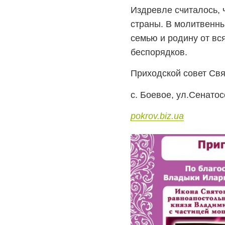
Издревле считалось, 
страны. В молитвенн
семью и родину от вс
беспорядков.
Приходской совет Свя
с. Боевое, ул.Сенатосе
pokrov.biz.ua