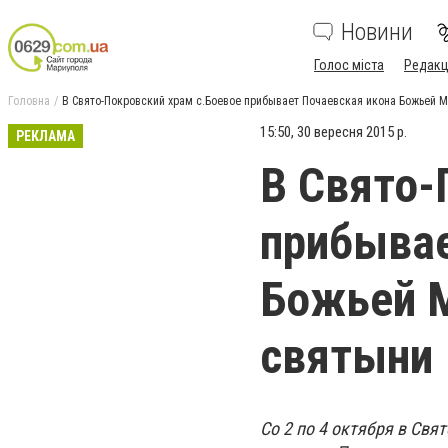
Новини
Голос міста
Редакц
Головна
В Свято-Покровский храм с.Боевое прибывает Почаевская икона Божьей 
15:50, 30 вересня 2015 р.
РЕКЛАМА
В Свято-
прибывае
Божьей М
святыни
Со 2 по 4 октября в Св