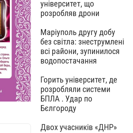
університет, що
розробляв дрони
Маріуполь другу добу
без світла: знеструмлені
всі райони, зупинилося
водопостачання
Горить університет, де
розробляли системи
БПЛА . Удар по
Бєлгороду
Двох учасників «ДНР»