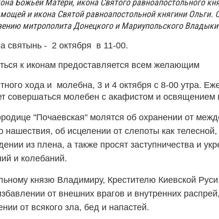
кона Божьей Матери, икона Святого равноапостольного кн
мощей и икона Святой равноапостольной княгини Ольги. 
вению митрополита Донецкого и Мариупольского Владыки
а святынь - 2 октября в 11-00.
ться к иконам предоставляется всем желающим
стного хода и молебна, 3 и 4 октября с 8-00 утра. Е
ет совершаться молебен с акафистом и освящением 
родице "Почаевская" молятся об охранении от меж
 нашествия, об исцелении от слепоты как телесной, 
дении из плена, а также просят заступничества и ук
ний и колебаний.
ьному князю Владимиру, Крестителю Киевской Руси
избавлении от внешних врагов и внутренних распрей,
нии от всякого зла, бед и напастей.