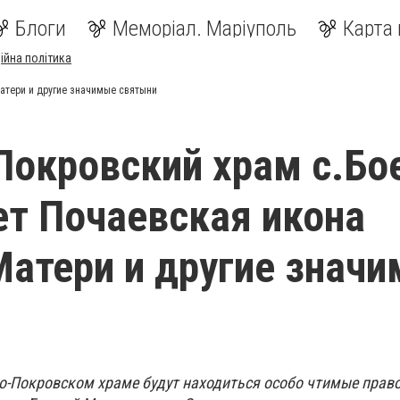
Блоги
Меморіал. Маріуполь
Карта 
ійна політика
Матери и другие значимые святыни
Покровский храм с.Бо
т Почаевская икона
атери и другие знач
ято-Покровском храме будут находиться особо чтимые прав