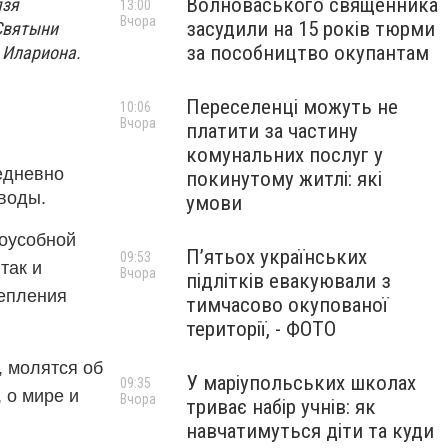
Волноваського священника
язя
13:00
Вчора
засудили на 15 років тюрми
Святыни
за пособництво окупантам
 Илариона.
Переселенці можуть не
10:06
Вчора
платити за частину
комунальних послуг у
жедневно
покинутому житлі: які
воды.
умови
доусобной
П’ятьох українських
09:53
так и
Вчора
підлітків евакуювали з
репления
тимчасово окупованої
території, - ФОТО
, молятся об
У маріупольських школах
09:35
 о мире и
Вчора
триває набір учнів: як
навчатимуться діти та куди