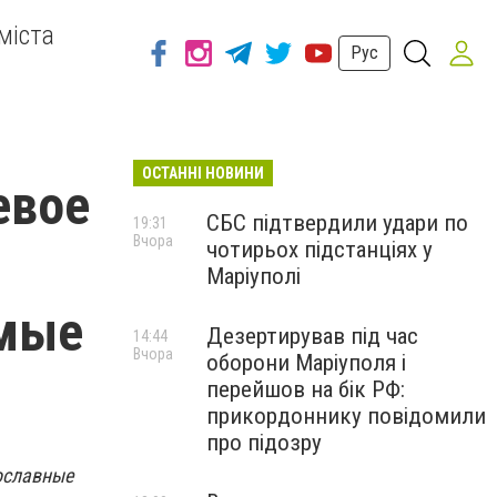
міста
Рус
ОСТАННІ НОВИНИ
евое
СБС підтвердили удари по
19:31
Вчора
чотирьох підстанціях у
Маріуполі
имые
Дезертирував під час
14:44
Вчора
оборони Маріуполя і
перейшов на бік РФ:
прикордоннику повідомили
про підозру
ославные