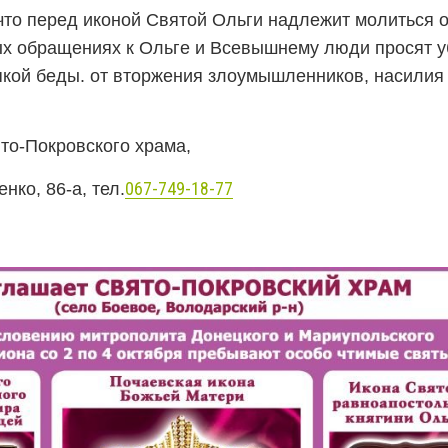
что перед иконой Святой Ольги надлежит молиться 
ых обращениях к Ольге и Всевышнему люди просят у
якой беды. от вторжения злоумышленников, насилия
то-Покровского храма,
067-749-18-77
нко, 86-а, тел.