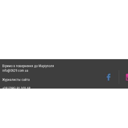
Віримо в повернення до Маріуполя
info@0629.com.ua
Журналисты сайта
+38 (096) 91 303 68
Допускається цитування матеріалів без отримання попередньої згоди 0629.com.ua за
пошукових систем гіперпосилання на цитовані статті не нижче другого абзацу в тек
Матеріали з плашками "Новини компаній", "Промо", "Партнерський матеріал", "Партнер
Реклама на сайті
Ф