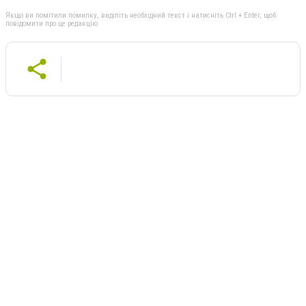
Якщо ви помітили помилку, виділіть необхідний текст і натисніть Ctrl + Enter, щоб
повідомити про це редакцію