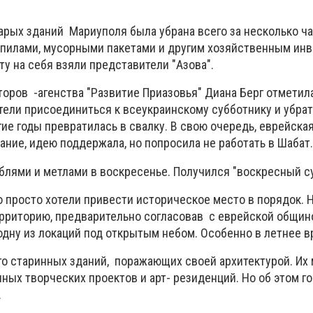
арых зданий Мариуполя была убрана всего за несколько ча
пилами, мусорными пакетами и другим хозяйственным инв
у на себя взяли представители "Азова".
оров -агенства "Развитие Приазовья" Диана Берг отметила
ели присоединиться к всеукраинскому субботнику и убра
лгие годы превратилась в свалку. В свою очередь, еврейска
ние, идею поддержала, но попросила не работать в Шабат.
блями и метлами в воскресенье. Получился "воскресный с
о просто хотели привести историческое место в порядок. Н
ерриторию, предварительно согласовав с еврейской общин
одну из локаций под открытым небом. Особенно в летнее в
го старинных зданий, поражающих своей архитектурой. Их
ных творческих проектов и арт- резиденций. Но об этом г
.