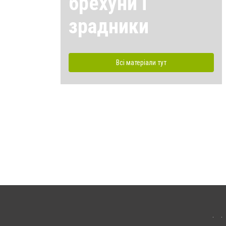
брехуни і
зрадники
Всі матеріали тут