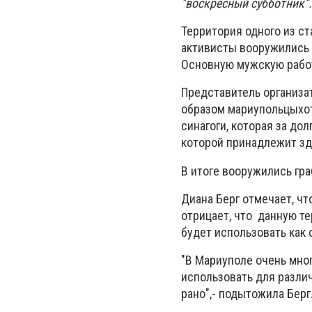
"воскресный субботник".
Территория одного из ст
активисты вооружились 
Основную мужскую работ
Представитель организат
образом мариупольцыхот
синагоги, которая за до
которой принадлежит зда
В итоге вооружились гра
Диана Берг отмечает, чт
отрицает, что данную т
будет использовать как 
"В Мариуполе очень мно
использовать для различ
рано",- подытожила Берг