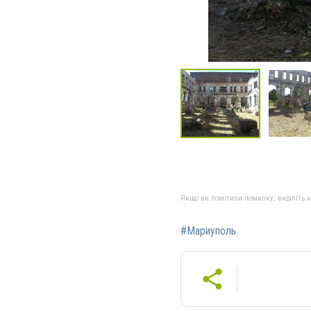
Якщо ви помітили помилку, виділіть нео
#Мариуполь