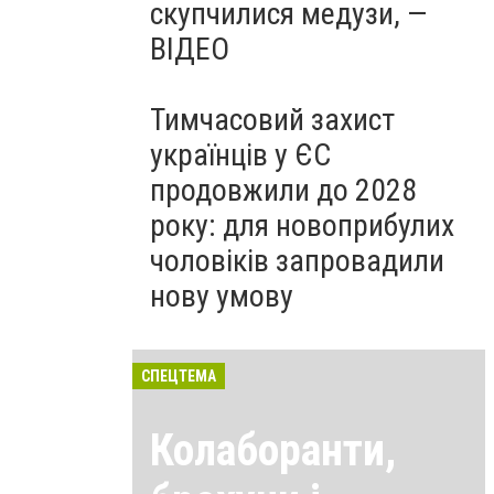
скупчилися медузи, —
ВІДЕО
Тимчасовий захист
українців у ЄС
продовжили до 2028
року: для новоприбулих
чоловіків запровадили
нову умову
СПЕЦТЕМА
Колаборанти,