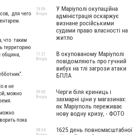
У Маріуполі окупаційна
16:06
сов, для чего
Вчора
адміністрація оскаржує
ентарем.
визнане російськими
судами право власності на
житло
, что таким
ть территорию
В окупованому Маріуполі
я община,
11:21
Вчора
повідомляють про гучний
вибух на тлі загрози атаки
убботник".
БПЛА
о и не
Черги біля криниць і
09:00
ой, можно
Вчора
захмарні ціни у магазинах:
ремя.
як Маріуполь переживає
 можно
нову водну кризу, - ФОТО
оворить пока
1625 день повномасштабної
08:54
Вчора