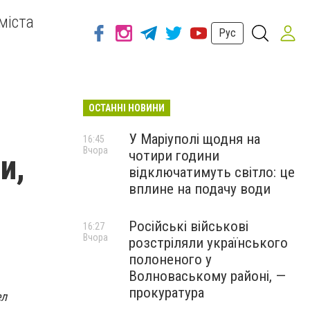
міста
Рус
ОСТАННІ НОВИНИ
У Маріуполі щодня на
16:45
Вчора
чотири години
и,
відключатимуть світло: це
вплине на подачу води
Російські військові
16:27
Вчора
розстріляли українського
полоненого у
Волноваському районі, —
прокуратура
ел