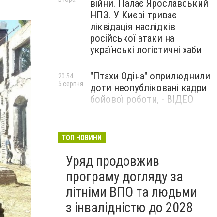
війни. Палає Ярославський
НПЗ. У Києві триває
ліквідація наслідків
російської атаки на
українські логістичні хаби
"Птахи Одіна" оприлюднили
20:54
5 серпня
доти неопубліковані кадри
бойової роботи, - ВІДЕО
Маріуполець Андрій
17:15
5 серпня
Бєдняков зіграє тата
ТОП НОВИНИ
Петрика П’яточкина у
Уряд продовжив
новому українському
фільмі, - ФОТО
програму догляду за
літніми ВПО та людьми
з інвалідністю до 2028