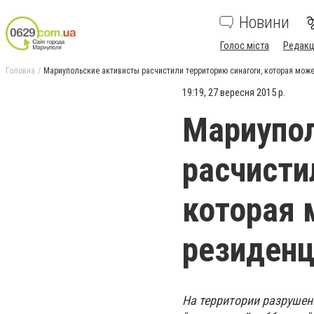
Новини
Голос міста
Редакц
Головна
Мариупольские активисты расчистили территорию синагоги, которая може
19:19, 27 вересня 2015 р.
Мариупо
расчисти
которая 
резиден
На территории разрушен