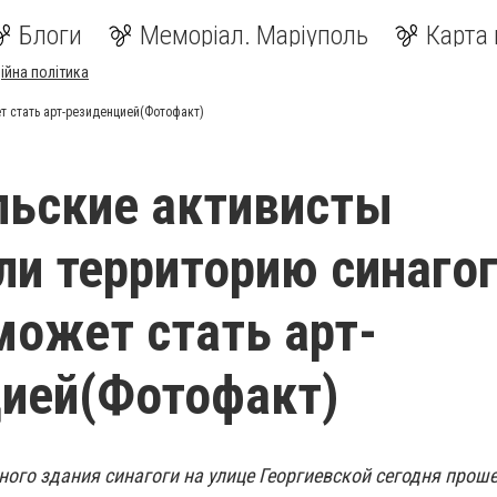
Блоги
Меморіал. Маріуполь
Карта 
ійна політика
т стать арт-резиденцией(Фотофакт)
льские активисты
ли территорию синагог
может стать арт-
цией(Фотофакт)
ного здания синагоги на улице Георгиевской сегодня прош