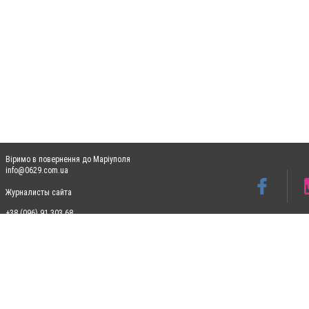
Віримо в повернення до Маріуполя
info@0629.com.ua
Журналисты сайта
+38 (096) 91 303 68
Допускається цитування матеріалів без отримання попередньої згоди 0629.com.ua за
пошукових систем гіперпосилання на цитовані статті не нижче другого абзацу в тек
Матеріали з плашками "Новини компаній", "Промо", "Партнерський матеріал", "Партнер
Реклама на сайті
Ф