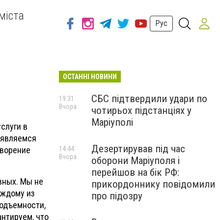
міста
Рус
ОСТАННІ НОВИНИ
СБС підтвердили удари по
19:31
Вчора
чотирьох підстанціях у
Маріуполі
слуги в
 являемся
Дезертирував під час
творение
14:44
Вчора
оборони Маріуполя і
перейшов на бік РФ:
вных. Мы не
прикордоннику повідомили
аждому из
про підозру
подъемности,
антируем, что