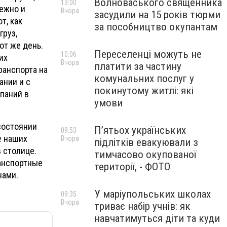
Волноваського священника
13:00
дежно и
Вчора
засудили на 15 років тюрми
т, как
за пособництво окупантам
груз,
от же день.
Переселенці можуть не
10:06
их
Вчора
платити за частину
ранспорта на
комунальних послуг у
ании и с
покинутому житлі: які
паний в
умови
состоянии
П’ятьох українських
09:53
е наших
Вчора
підлітків евакуювали з
 столице.
тимчасово окупованої
ранспортные
території, - ФОТО
нами.
У маріупольських школах
09:35
Вчора
триває набір учнів: як
навчатимуться діти та куди