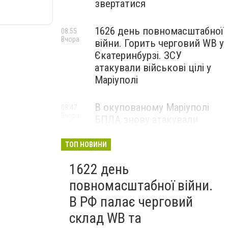
звертатися
1626 день повномасштабної
08:55
Вчора
війни. Горить черговий WB у
Єкатеринбурзі. ЗСУ
атакували військові цілі у
Маріуполі
В окупованому Маріуполі
08:47
Вчора
БПЛА знову атакували
енергетичну інфраструктуру,
— ВІДЕО
ТОП НОВИНИ
1622 день
повномасштабної війни.
В РФ палає черговий
склад WB та