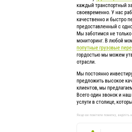
каждый транспортный за
своевременно. У нас ра
качественно и быстро пе
предоставленный с одног
Мы заботимся не только
мониторинг. В любой мо
попутные грузовые пере
гордостью мы можем утв
отрасли.
Мы постоянно инвестиру
предложить высокое кач
клиентов, мы предлагаем
Всего один звонок и наш
услуги в столице, кото
Якщо ви помітили помилку, виділіть нео