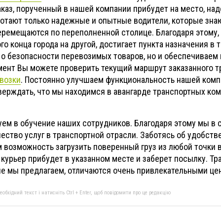
каз, порученный в нашей компании прибудет на место, на
ботают только надежные и опытные водители, которые знаю
ремещаются по переполненной столице. Благодаря этому, 
о конца города на другой, достигает пункта назначения в т
 о безопасности перевозимых товаров, но и обеспечиваем 
мент Вы можете проверить текущий маршрут заказанного т
возки
. Постоянно улучшаем функциональность нашей комп
ерждать, что мы находимся в авангарде транспортных ком
ем в обучение наших сотрудников. Благодаря этому мы в 
ество услуг в транспортной отрасли. Заботясь об удобств
 возможность загрузить поверенный груз из любой точки в
 курьер прибудет в указанном месте и заберет посылку. Т
рые мы предлагаем, отличаются очень привлекательными це
бхідний текст і натисніть Ctrl + Enter, щоб повідомити про це редакцію