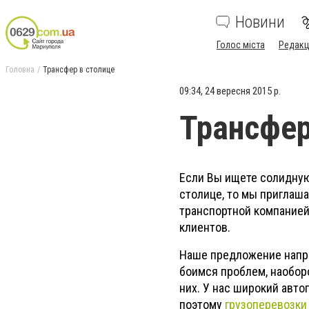
Новини
Голос міста
Редакц
Головна
Трансфер в столице
09:34, 24 вересня 2015 р.
Трансфер
Если Вы ищете солидную
столице, то мы приглаш
транспортной компанией
клиентов.
Наше предложение напра
боимся проблем, наобор
них. У нас широкий авт
поэтому
грузоперевозки