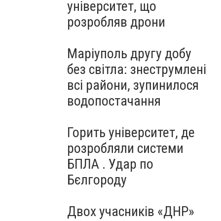
університет, що
розробляв дрони
Маріуполь другу добу
без світла: знеструмлені
всі райони, зупинилося
водопостачання
Горить університет, де
розробляли системи
БПЛА . Удар по
Бєлгороду
Двох учасників «ДНР»