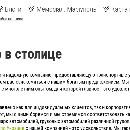
Блоги
Меморіал. Маріуполь
Карта 
ійна політика
 в столице
 и надежную компанию, предоставляющую транспортные у
аем вас ознакомиться с нашим богатым предложением. Мы
 с многолетним опытом, для которой главное - это удовле
влено как для индивидуальных клиентов, так и корпорати
от, мы с ними боремся и мы стремимся соответствовать к
опарк автомобилей, грузовых автомобилей различной грузо
 по Украине
с нашей компанией - это удовольствие. Мы гар