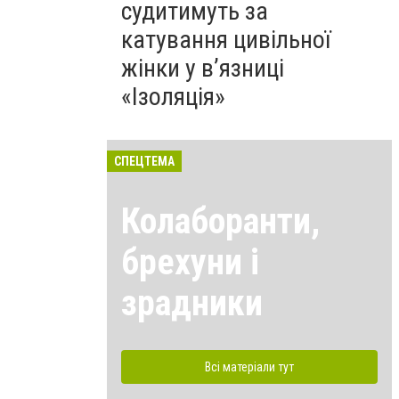
судитимуть за
катування цивільної
жінки у в’язниці
«Ізоляція»
СПЕЦТЕМА
Колаборанти,
брехуни і
зрадники
Всі матеріали тут