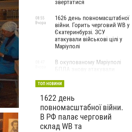
звертатися
1626 день повномасштабної
08:55
Вчора
війни. Горить черговий WB у
Єкатеринбурзі. ЗСУ
атакували військові цілі у
Маріуполі
В окупованому Маріуполі
08:47
Вчора
БПЛА знову атакували
енергетичну інфраструктуру,
— ВІДЕО
ТОП НОВИНИ
1622 день
повномасштабної війни.
В РФ палає черговий
склад WB та