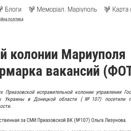
Блоги
Меморіал. Маріуполь
Карта 
ійна політика
й колонии Мариуполя
рмарка вакансий (ФО
х Приазовской исправительной колонии управления Гос
бы Украины в Донецкой области (№107) посетили пр
ости.
ственная за СМИ Приазовской ВК (№107) Ольга Лизунова.