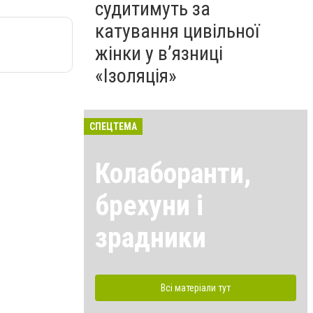
судитимуть за
катування цивільної
жінки у в’язниці
«Ізоляція»
СПЕЦТЕМА
Колаборанти,
брехуни і
зрадники
Всі матеріали тут