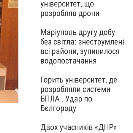
університет, що
розробляв дрони
Маріуполь другу добу
без світла: знеструмлені
всі райони, зупинилося
водопостачання
Горить університет, де
розробляли системи
БПЛА . Удар по
Бєлгороду
Двох учасників «ДНР»