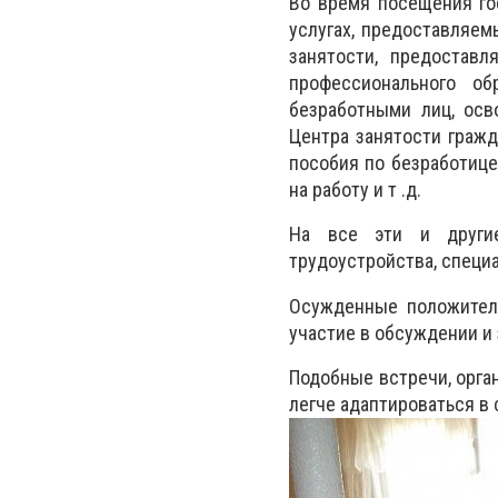
Во время посещения го
услугах, предоставляем
занятости, предоставл
профессионального об
безработными лиц, осв
Центра занятости гражд
пособия по безработице
на работу и т .д.
На все эти и другие
трудоустройства, спец
Осужденные положитель
участие в обсуждении и
Подобные встречи, орг
легче адаптироваться в 