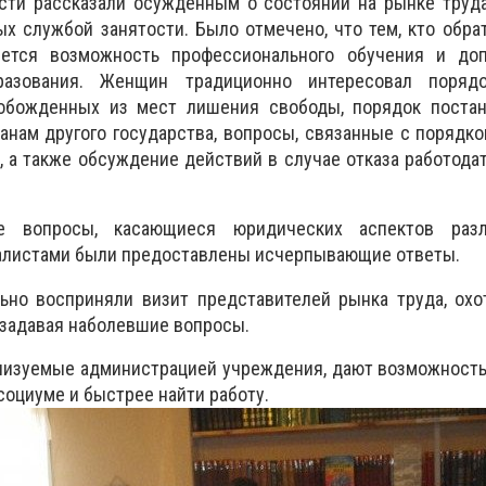
сти рассказали осужденным о состоянии на рынке труда
ых службой занятости. Было отмечено, что тем, кто обра
яется возможность профессионального обучения и доп
разования. Женщин традиционно интересовал поряд
обожденных из мест лишения свободы, порядок постан
анам другого государства, вопросы, связанные с порядк
, а также обсуждение действий в случае отказа работода
 вопросы, касающиеся юридических аспектов раз
иалистами были предоставлены исчерпывающие ответы.
но восприняли визит представителей рынка труда, охо
 задавая наболевшие вопросы.
анизуемые администрацией учреждения, дают возможност
социуме и быстрее найти работу.