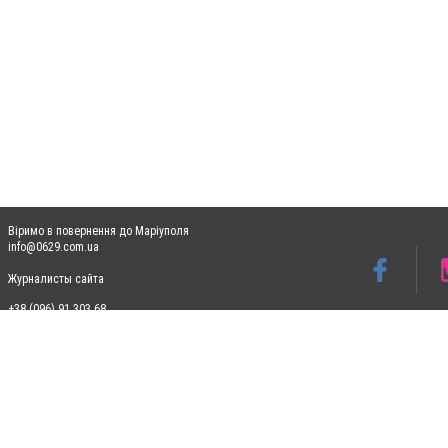
Віримо в повернення до Маріуполя
info@0629.com.ua
Журналисты сайта
+38 (096) 91 303 68
Допускається цитування матеріалів без отримання попередньої згоди 0629.com.ua за
пошукових систем гіперпосилання на цитовані статті не нижче другого абзацу в тек
Матеріали з плашками "Новини компаній", "Промо", "Партнерський матеріал", "Партнер
Реклама на сайті
Ф