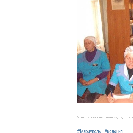
Якщо ви помітили помилку, виділіть нео
#Мариуполь
#колония