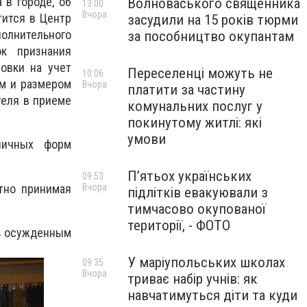
 в городе, об
Волноваського священника
13:00
Вчора
тится в Центр
засудили на 15 років тюрми
олнительного
за пособництво окупантам
ок признания
овки на учет
Переселенці можуть не
10:06
ом и размером
Вчора
платити за частину
теля в приеме
комунальних послуг у
покинутому житлі: які
умови
личных форм
П’ятьох українських
09:53
тно принимая
Вчора
підлітків евакуювали з
тимчасово окупованої
території, - ФОТО
ь осужденным
У маріупольських школах
09:35
Вчора
триває набір учнів: як
навчатимуться діти та куди