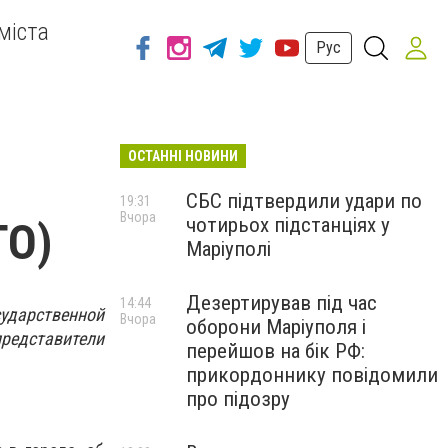
міста
Рус
ОСТАННІ НОВИНИ
СБС підтвердили удари по
19:31
Вчора
чотирьох підстанціях у
ТО)
Маріуполі
Дезертирував під час
14:44
ударственной
Вчора
оборони Маріуполя і
едставители
перейшов на бік РФ:
прикордоннику повідомили
про підозру