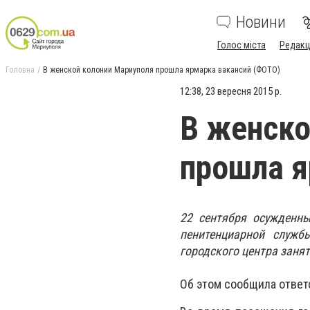
Новини
Голос міста
Редакц
Головна
В женской колонии Мариуполя прошла ярмарка вакансий (ФОТО)
12:38, 23 вересня 2015 р.
В женско
прошла я
22 сентября осужденны
пенитенциарной служ
городского центра занят
Об этом сообщила ответ