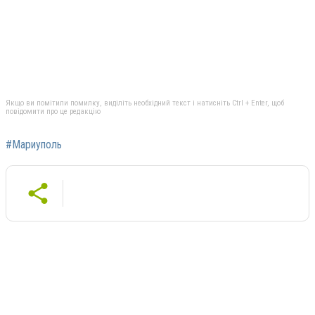
Якщо ви помітили помилку, виділіть необхідний текст і натисніть Ctrl + Enter, щоб
повідомити про це редакцію
#Мариуполь