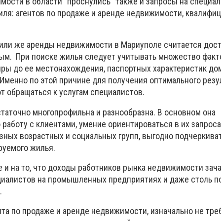
мости в области "проснулись" также и запросы на специа
ля: агентов по продаже и аренде недвижимости, квалифи
или же аренды недвижимости в Мариуполе считается дос
м. При поиске жилья следует учитывать множество факто
иры до ее местонахождения, паспортных характеристик до
 Именно по этой причине для получения оптимального резу
т обращаться к услугам специалистов.
таточно многопрофильна и разнообразна. В основном она
работу с клиентами, умение ориентироваться в их запроса
зных возрастных и социальных групп, выгодно подчеркива
руемого жилья.
е и на то, что доходы работников рынка недвижимости зач
иалистов на промышленных предприятиях и даже столь п
.
нта по продаже и аренде недвижимости, изначально не тре