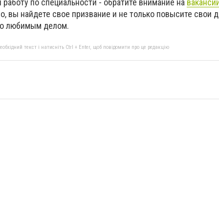
 работу по специальности - обратите внимание на
ваканси
о, вы найдете свое призвание и не только повысите свои д
но любимым делом.
бхідний текст і натисніть Ctrl + Enter, щоб повідомити про це редакцію