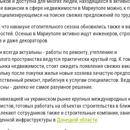
ыков и доступна для многих людей, находящихся в активн
ые вакансии в сфере недвижимости в Мариуполе можно, к п
пециализирующемся на поиске свежих предложений по тру
 что накануне отопительного сезона обновились также и в
остей. Осенью в Мариуполе активно ищут инженеров, стро
в и даже декораторов.
 всегда актуальны - работы по ремонту, утеплению и
ого пространства ведутся практически круглый год. К том
ынка недвижимости, стоит ожидать появления свежих вака
ольку после покупки жилья новые хозяева зачастую предп
ственный ремонт, прибегнув к услугам специалистов. Вед
сны - далеко не самое разумное решение.
ктивизацией на украинском рынке крупных международных 
истов, готовых работать на объектах строительства в бли
влекают сотрудников также и строительные компании, за
денной инфраструктуры в
Донецкой области
.