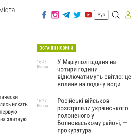
міста
Рус
ОСТАННІ НОВИНИ
У Маріуполі щодня на
16:45
Вчора
чотири години
й
відключатимуть світло: це
вплине на подачу води
тически
Російські військові
16:27
лись искать
Вчора
розстріляли українського
 первую
полоненого у
 на элитную
Волноваському районі, —
прокуратура