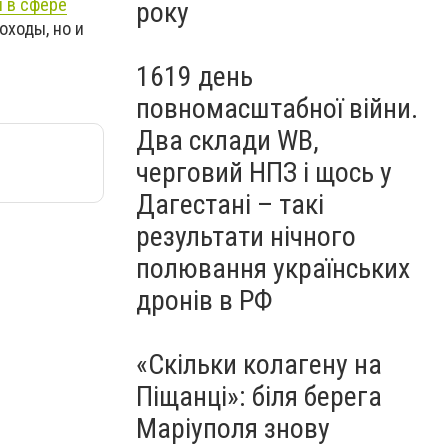
и в сфере
року
оходы, но и
1619 день
повномасштабної війни.
Два склади WB,
черговий НПЗ і щось у
Дагестані – такі
результати нічного
полювання українських
дронів в РФ
«Скільки колагену на
Піщанці»: біля берега
Маріуполя знову