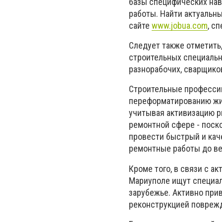
базы специфических нав
работы. Найти актуальн
сайте
www.jobua.com
, с
Следует также отметить,
строительных специальн
разнорабочих, сварщико
Строительные профессии
переформатированию жил
учитывая активизацию р
ремонтной сфере - поск
провести быстрый и каче
ремонтные работы до ве
Кроме того, в связи с а
Мариуполе ищут специал
зарубежье. Активно при
реконструкцией повреж