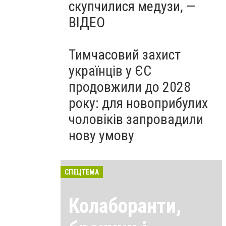
скупчилися медузи, —
ВІДЕО
Тимчасовий захист
українців у ЄС
продовжили до 2028
року: для новоприбулих
чоловіків запровадили
нову умову
СПЕЦТЕМА
Колаборанти,