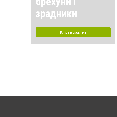
брехуни і
зрадники
Всі матеріали тут