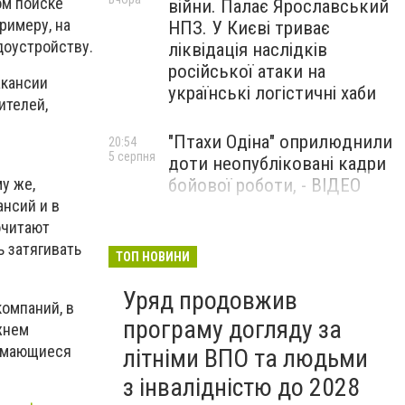
ом поиске
війни. Палає Ярославський
римеру, на
НПЗ. У Києві триває
доустройству.
ліквідація наслідків
російської атаки на
акансии
українські логістичні хаби
ителей,
"Птахи Одіна" оприлюднили
20:54
5 серпня
доти неопубліковані кадри
бойової роботи, - ВІДЕО
у же,
нсий и в
очитают
Маріуполець Андрій
17:15
ь затягивать
5 серпня
Бєдняков зіграє тата
ТОП НОВИНИ
Петрика П’яточкина у
Уряд продовжив
новому українському
компаний, в
фільмі, - ФОТО
програму догляду за
жнем
нимающиеся
літніми ВПО та людьми
з інвалідністю до 2028