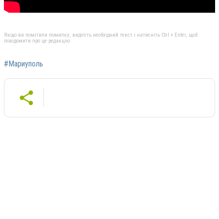
Якщо ви помітили помилку, виділіть необхідний текст і натисніть Ctrl + Enter, щоб
повідомити про це редакцію
#Мариуполь