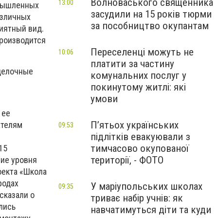
Волноваського священника
13:00
омышленных
засудили на 15 років тюрми
азличных
за пособництво окупантам
риятный вид.
производится
Переселенці можуть не
10:06
платити за частину
тделочные
комунальних послуг у
покинутому житлі: які
умови
 ее
П’ятьох українських
ателям
09:53
підлітків евакуювали з
тимчасово окупованої
15
території, - ФОТО
ие уровня
оекта «Школа
родах
У маріупольських школах
09:35
сказали о
триває набір учнів: як
лись
навчатимуться діти та куди