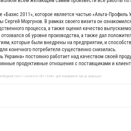
зволили всем желающим самим произвести все работы по
 «Базис 2011», которое является частью «Альта-Профиль У
ы Сергей Моргунов. В рамках своего визита он ознакомилс
ственного процесса, а также оценил качество выпускаемо
 отозвался об уровне производства, а также дал положите
иям, которые были внедрены на предприятии, и способств
 для конечного потребителя существенно снизилась.
ь Украина» постоянно работает над качеством своей проду
оянные продуктивные отношения с поставщиками и клиент
бхідний текст і натисніть Ctrl + Enter, щоб повідомити про це редакцію