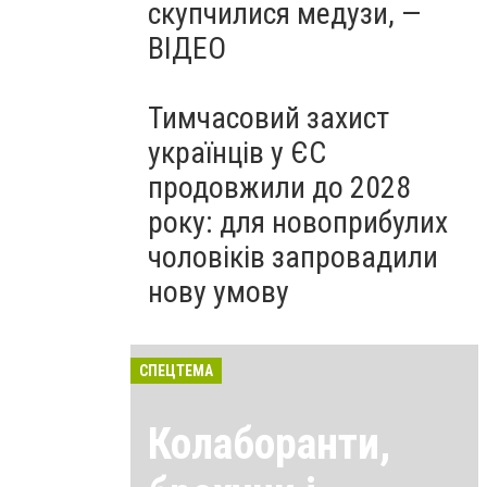
скупчилися медузи, —
ВІДЕО
Тимчасовий захист
українців у ЄС
продовжили до 2028
року: для новоприбулих
чоловіків запровадили
нову умову
СПЕЦТЕМА
Колаборанти,