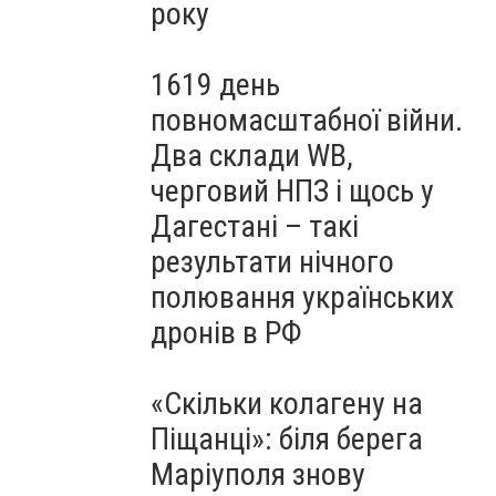
року
1619 день
повномасштабної війни.
Два склади WB,
черговий НПЗ і щось у
Дагестані – такі
результати нічного
полювання українських
дронів в РФ
«Скільки колагену на
Піщанці»: біля берега
Маріуполя знову