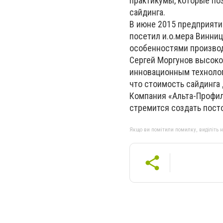
практикумы, которые по
сайдинга.
В июне 2015 предприятие
посетил и.о.мера Винниц
особенностями производ
Сергей Моргунов высоко
инновационным технолог
что стоимость сайдинга
Компания «Альта-Профил
стремится создать пост
Якщо ви помітили помилку, виділіть нео