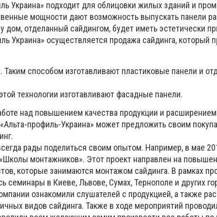
иль Украина» подходит для облицовки жилых зданий и пр
твенные мощности дают возможность выпускать панели р
му дом, отделанный сайдингом, будет иметь эстетически п
ль Украина» осуществляется продажа сайдинга, который 
. Таким способом изготавливают пластиковые панели и о
этой технологии изготавливают фасадные панели.
аботе над повышением качества продукции и расширением
 «Альта-профиль-Украина» может предложить своим покуп
инг.
сегда рады поделиться своим опытом. Например, в мае 20
«Школы монтажников». Этот проект направлен на повышен
тов, которые занимаются монтажом сайдинга. В рамках пр
 семинары в Киеве, Львове, Сумах, Тернополе и других го
омпании ознакомили слушателей с продукцией, а также рас
ичных видов сайдинга. Также в ходе мероприятий проводи