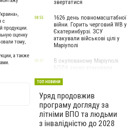
 монтажу
звертатися
краина»,
1626 день повномасштабної
08:55
я с
війни. Горить черговий WB у
й продукции.
Єкатеринбурзі. ЗСУ
льную оценку
атакували військові цілі у
овали тому,
Маріуполі
кции, а также
В окупованому Маріуполі
08:47
ами.
БПЛА знову атакували
енергетичну інфраструктуру,
— ВІДЕО
ТОП НОВИНИ
Уряд продовжив
програму догляду за
літніми ВПО та людьми
з інвалідністю до 2028