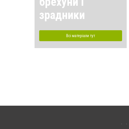
брехуни і
зрадники
Всі матеріали тут