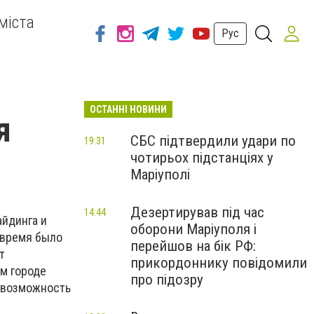
міста
Рус
ОСТАННІ НОВИНИ
я
СБС підтвердили удари по
19:31
чотирьох підстанціях у
Маріуполі
Дезертирував під час
14:44
айдинга и
оборони Маріуполя і
о время было
перейшов на бік РФ:
т
прикордоннику повідомили
м городе
про підозру
т возможность