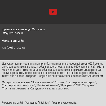
Віримо в повернення до Маріуполя
info@0629.com.ua
Журналисты сайта
+38 (096) 91 303 68
Допускається цитування матеріалів без отримання попередньої згоди 0629.com.ua
за умови розміщення в тексті обов'язкового посилання на 0629.com.ua - Сайт міста
Маріуполя. Для інтернет-видань обов'язкове розміщення прямого, відкритого для
пошукових систем гіперпосилання на цитовані статті не нижче другого абзацу в
тексті або в якості джерела. Порушення виняткових прав переслідується Законом.
Матеріали з плашками "Новини компаній", "Промо", "Партнерський матеріал",
"Партнерський спецпроєкт", "Політичні новини", "Пресреліз", "PR", "Офіційно",
"Політична реклама" публікуються на правах реклами.
Реклама на сайті
Франшиза "CitySites"
Правила класифайд