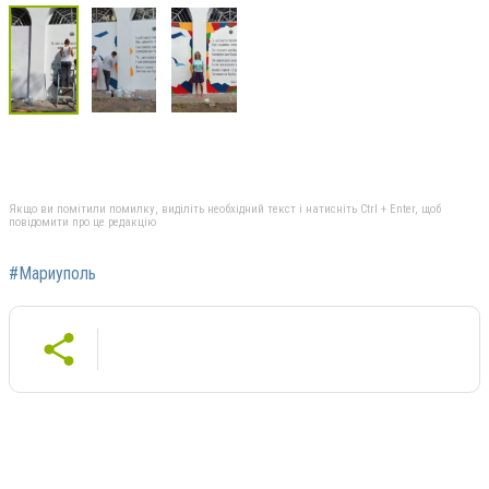
Якщо ви помітили помилку, виділіть необхідний текст і натисніть Ctrl + Enter, щоб
повідомити про це редакцію
#Мариуполь