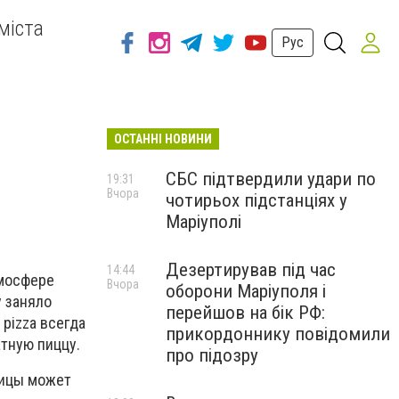
міста
Рус
ОСТАННІ НОВИНИ
СБС підтвердили удари по
19:31
Вчора
чотирьох підстанціях у
Маріуполі
Дезертирував під час
14:44
тмосфере
Вчора
оборони Маріуполя і
у заняло
перейшов на бік РФ:
pizza всегда
прикордоннику повідомили
тную пиццу.
про підозру
лицы может