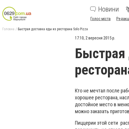
Новини
Голос міста
Редакц
Головна
Быстрая доставка еды из ресторана Solo Pizza
17:10, 2 вересня 2015 р.
Быстрая 
ресторан
Кто не мечтал после ра
хорошее ресторана, нас
достойное место в меню 
можно заказать пригото
Пиццерии этой сети рас