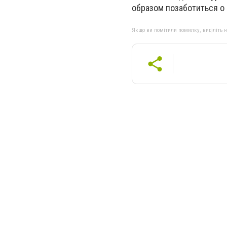
образом позаботиться о
Якщо ви помітили помилку, виділіть нео