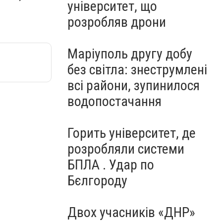
університет, що
розробляв дрони
Маріуполь другу добу
без світла: знеструмлені
всі райони, зупинилося
водопостачання
Горить університет, де
розробляли системи
БПЛА . Удар по
Бєлгороду
Двох учасників «ДНР»