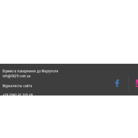
Віримо в повернення до Маріуполя
info@0629.com.ua
Журналисты сайта
+38 (096) 91 303 68
Допускається цитування матеріалів без отримання попередньої згоди 0629.com.ua за
пошукових систем гіперпосилання на цитовані статті не нижче другого абзацу в тек
Матеріали з плашками "Новини компаній", "Промо", "Партнерський матеріал", "Партнер
Реклама на сайті
Ф