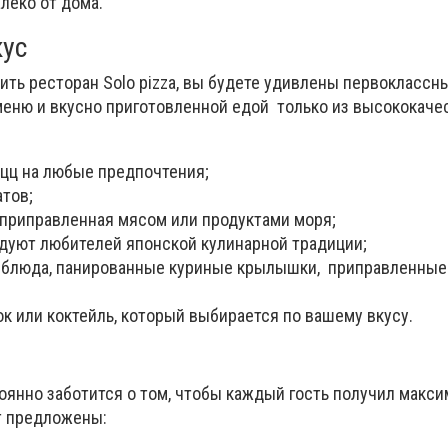
алеко от дома.
кус
ить ресторан Solo pizza, вы будете удивлены первоклассн
еню и вкусно приготовленной едой только из высококач
цц на любые предпочтения;
атов;
 приправленная мясом или продуктами моря;
дуют любителей японской кулинарной традиции;
 блюда, панированные куриные крылышки, приправленны
к или коктейль, который выбирается по вашему вкусу.
оянно заботится о том, чтобы каждый гость получил макси
т предложены: