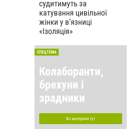
судитимуть за
катування цивільної
жінки у в’язниці
«Ізоляція»
СПЕЦТЕМА
Колаборанти,
брехуни і
зрадники
Всі матеріали тут