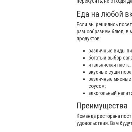
перекусить, не отходя д
Еда на любой в
Если вы решились посет
разнообразием блюд в м
продуктов:
различные виды пи
богатый выбор сал
итальянская паста,
вкусные суши пора
различные мясные
соусом;
алкогольный напито
Преимущества
Команда ресторана пост
удовольствия. Вам буду