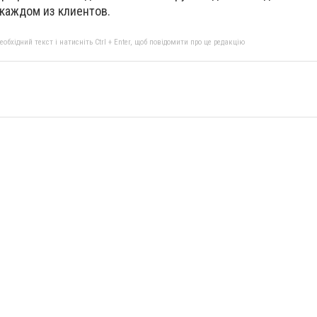
 каждом из клиентов.
бхідний текст і натисніть Ctrl + Enter, щоб повідомити про це редакцію