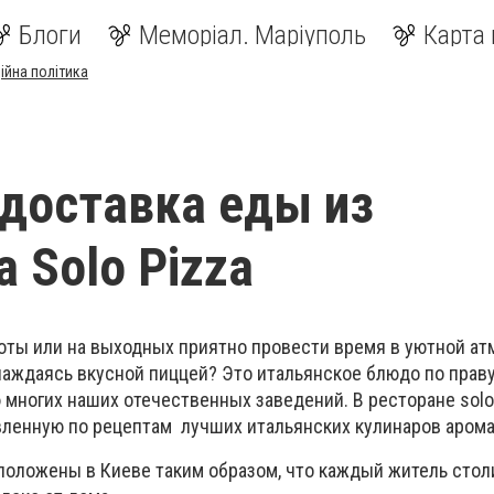
Блоги
Меморіал. Маріуполь
Карта 
ійна політика
доставка еды из
а Solo Pizza
боты или на выходных приятно провести время в уютной а
лаждаясь вкусной пиццей? Это итальянское блюдо по прав
многих наших отечественных заведений. В ресторане solo 
вленную по рецептам лучших итальянских кулинаров арома
положены в Киеве таким образом, что каждый житель сто