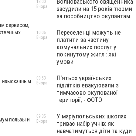
Волноваського священника
13:00
Вчора
засудили на 15 років тюрми
за пособництво окупантам
ым сервисом,
Переселенці можуть не
ественных
10:06
Вчора
платити за частину
комунальних послуг у
покинутому житлі: які
умови
П’ятьох українських
09:53
е изысканным
Вчора
підлітків евакуювали з
тимчасово окупованої
території, - ФОТО
У маріупольських школах
09:35
мум пользы и
Вчора
триває набір учнів: як
навчатимуться діти та куди