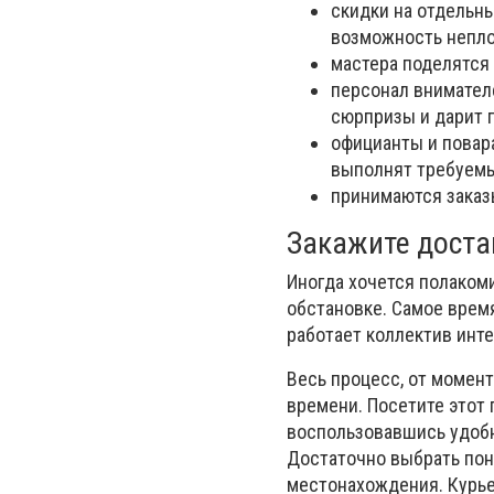
скидки на отдельн
возможность непло
мастера поделятся
персонал внимател
сюрпризы и дарит п
официанты и повара
выполнят требуемы
принимаются заказ
Закажите доста
Иногда хочется полаком
обстановке. Самое время
работает коллектив инте
Весь процесс, от момен
времени. Посетите этот 
воспользовавшись удобн
Достаточно выбрать пон
местонахождения. Курьер