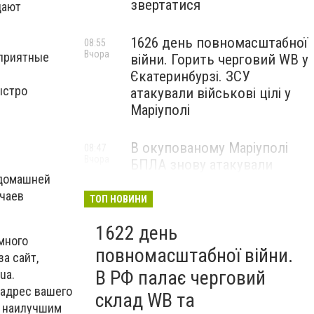
звертатися
дают
1626 день повномасштабної
08:55
Вчора
 приятные
війни. Горить черговий WB у
Єкатеринбурзі. ЗСУ
ыстро
атакували військові цілі у
Маріуполі
В окупованому Маріуполі
08:47
Вчора
БПЛА знову атакували
 домашней
енергетичну інфраструктуру,
учаев
— ВІДЕО
ТОП НОВИНИ
1622 день
много
повномасштабної війни.
а сайт,
В РФ палає черговий
ua.
 адрес вашего
склад WB та
ы наилучшим