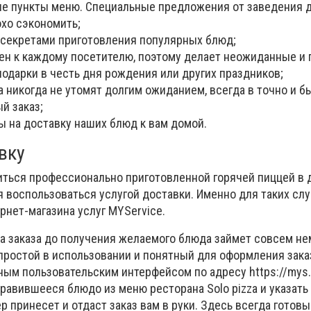
ые пункты меню. Специальные предложения от заведения 
хо сэкономить;
 секретами приготовления популярных блюд;
ен к каждому посетителю, поэтому делает неожиданные и
одарки в честь дня рождения или других праздников;
 никогда не утомят долгим ожиданием, всегда в точно и б
й заказ;
ы на доставку наших блюд к вам домой.
вку
иться профессионально приготовленной горячей пиццей в
 воспользоваться услугой доставки. Именно для таких сл
рнет-магазина услуг MYService.
та заказа до получения желаемого блюда займет совсем не
простой в использовании и понятный для оформления заказ
ым пользовательским интерфейсом по адресу https://mys.
равившееся блюдо из меню ресторана Solo pizza и указать
 принесет и отдаст заказ вам в руки. Здесь всегда готов