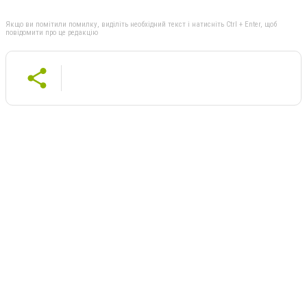
Якщо ви помітили помилку, виділіть необхідний текст і натисніть Ctrl + Enter, щоб
повідомити про це редакцію