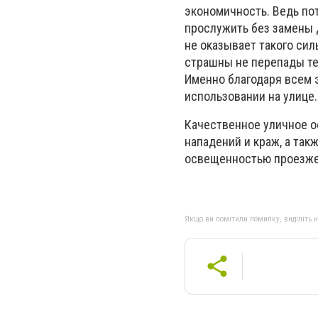
экономичность. Ведь по
прослужить без замены д
не оказывает такого сил
страшны не перепады те
Именно благодаря всем 
использовании на улице.
Качественное уличное о
нападений и краж, а та
освещенностью проезжей
Якщо ви помітили помилку, виділіть нео