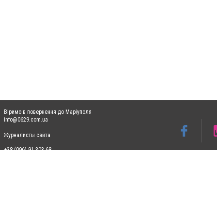
Віримо в повернення до Маріуполя
info@0629.com.ua
Журналисты сайта
+38 (096) 91 303 68
Допускається цитування матеріалів без отримання попередньої згоди 0629.com.ua за
пошукових систем гіперпосилання на цитовані статті не нижче другого абзацу в тек
Матеріали з плашками "Новини компаній", "Промо", "Партнерський матеріал", "Партнер
Реклама на сайті
Ф