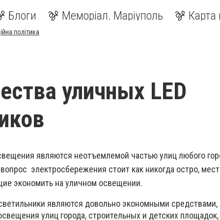
Блоги
Меморіал. Маріуполь
Карта 
ійна політика
ества уличных LED
иков
свещения являются неотъемлемой частью улиц любого горо
я вопрос электросбережения стоит как никогда остро, мес
ие экономить на уличном освещении.
светильники являются довольно экономными средствами,
свещения улиц города, строительных и детских площадок,