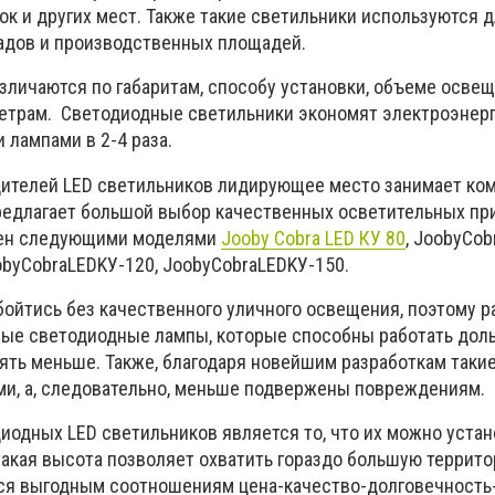
ок и других мест. Также такие светильники используются 
адов и производственных площадей.
зличаются по габаритам, способу установки, объеме осве
етрам. Светодиодные светильники экономят электроэнер
 лампами в 2-4 раза.
дителей LED светильников лидирующее место занимает ко
редлагает большой выбор качественных осветительных пр
лен следующими моделями
Jooby Cobra LED КУ 80
, JoobyCob
obyCobraLEDKУ-120, JoobyCobraLEDKУ-150.
бойтись без качественного уличного освещения, поэтому р
вые светодиодные лампы, которые способны работать доль
ять меньше. Также, благодаря новейшим разработкам таки
и, а, следовательно, меньше подвержены повреждениям.
одных LED светильников является то, что их можно устан
такая высота позволяет охватить гораздо большую террито
ся выгодным соотношениям цена-качество-долговечность