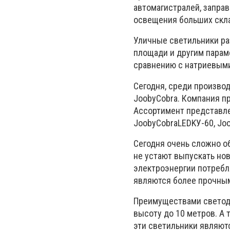
автомагистралей, заправ
освещения больших скл
Уличные светильники ра
площади и другим парам
сравнению с натриевыми
Сегодня, среди произво
JoobyCobra. Компания п
Ассортимент представ
JoobyCobraLEDKУ-60, Jo
Сегодня очень сложно о
не устают выпускать но
электроэнергии потребл
являются более прочным
Преимуществами светоди
высоту до 10 метров. А 
эти светильники являют