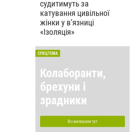
судитимуть за
катування цивільної
жінки у в’язниці
«Ізоляція»
СПЕЦТЕМА
Колаборанти,
брехуни і
зрадники
Всі матеріали тут