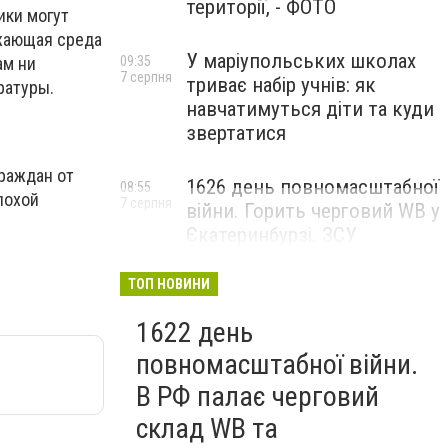
території, - ФОТО
ики могут
ужающая среда
У маріупольських школах
ам ни
09:35
7 серпня
триває набір учнів: як
ратуры.
навчатимуться діти та куди
звертатися
раждан от
1626 день повномасштабної
08:55
лохой
7 серпня
війни. Горить черговий WB у
Єкатеринбурзі. ЗСУ
атакували військові цілі у
Маріуполі
ТОП НОВИНИ
1622 день
повномасштабної війни.
В РФ палає черговий
склад WB та