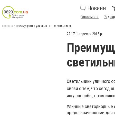
Новини
Голос міста
Редакц
Головна
Преимущества уличных LED светильников
22:17, 1 вересня 2015 р.
Преимущ
светильн
Светильники уличного о
связи с тем, что сегодн
ищу способы, позволяющ
Уличные светодиодные 
предназначенными для о