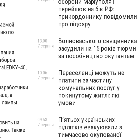
оборони Маріуполя і
для
перейшов на бік РФ:
прикордоннику повідомили
про підозру
щаемой
гию по
Волноваського священника
13:00
7 серпня
засудили на 15 років тюрми
мпания
за пособництво окупантам
иборов.
raLEDKУ-40,
Переселенці можуть не
10:06
7 серпня
платити за частину
азработчики
комунальних послуг у
ше, а
покинутому житлі: які
е лампы
умови
П’ятьох українських
09:53
овить на
7 серпня
підлітків евакуювали з
рию. Также
тимчасово окупованої
-