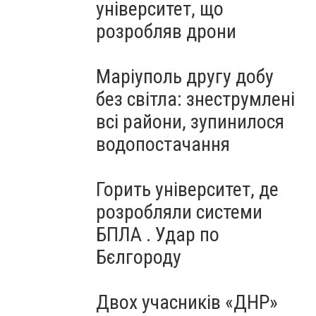
університет, що
розробляв дрони
Маріуполь другу добу
без світла: знеструмлені
всі райони, зупинилося
водопостачання
Горить університет, де
розробляли системи
БПЛА . Удар по
Бєлгороду
Двох учасників «ДНР»