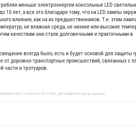
требляя меньше электроэнергии консольные LED светильн
о 10 лет, а все это благодаря тому, что на LED лампы окр
ьного влияния, как на их предшественников. Т.е. этим ламп
мператур, не влажная среда, не низкие или высокие темпе
этим качествам они стали долговечными и практичными в
свещение всегда было, есть и будет основой для защиты г
кже от дорожно-транспортных происшествий, связанных с п
 части и тротуаров.
бхідний текст і натисніть Ctrl + Enter, щоб повідомити про це редакцію