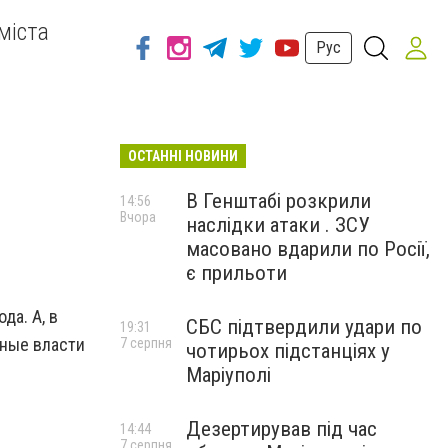
міста
Рус
ОСТАННІ НОВИНИ
В Генштабі розкрили
14:56
Вчора
наслідки атаки . ЗСУ
масовано вдарили по Росії,
є прильоти
да. А, в
СБС підтвердили удари по
19:31
тные власти
7 серпня
чотирьох підстанціях у
Маріуполі
Дезертирував під час
14:44
7 серпня