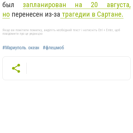
был
запланирован на 20 августа,
но
перенесен из-за
трагедии в Сартане.
Якщо ви помітили помилку, виділіть необхідний текст і натисніть Ctrl + Enter, щоб
повідомити про це редакцію
#Мариуполь. океан
#флешмоб