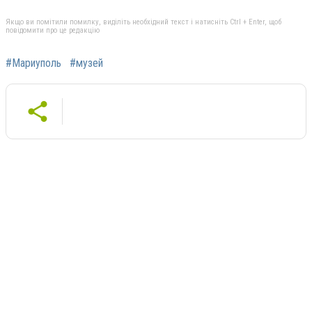
Якщо ви помітили помилку, виділіть необхідний текст і натисніть Ctrl + Enter, щоб
повідомити про це редакцію
#Мариуполь
#музей