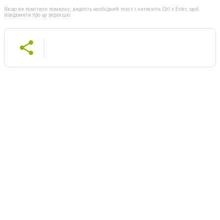
Якщо ви помітили помилку, виділіть необхідний текст і натисніть Ctrl + Enter, щоб
повідомити про це редакцію