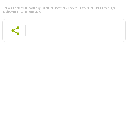
Якщо ви помітили помилку, виділіть необхідний текст і натисніть Ctrl + Enter, щоб
повідомити про це редакцію