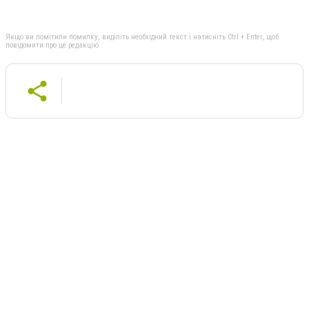
Якщо ви помітили помилку, виділіть необхідний текст і натисніть Ctrl + Enter, щоб
повідомити про це редакцію