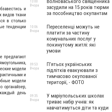
Волноваського священника
13:00
Вчора
засудили на 15 років тюрми
бзавестись и
за пособництво окупантам
х видов ткани
ся в столько
Переселенці можуть не
ые тенденции
10:06
Вчора
платити за частину
комунальних послуг у
покинутому житлі: які
умови
не предлагают
ямоугольника,
П’ятьох українських
09:53
ческие модели
Вчора
підлітків евакуювали з
 практичными и
тимчасово окупованої
обные модели
території, - ФОТО
о органайзер,
 каждый день
У маріупольських школах
09:35
Вчора
триває набір учнів: як
навчатимуться діти та куди