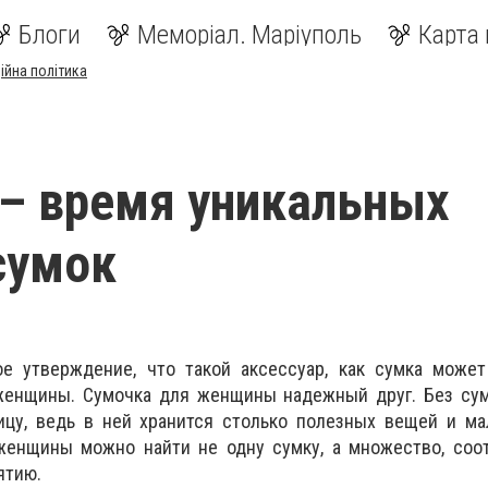
Блоги
Меморіал. Маріуполь
Карта 
ійна політика
 – время уникальных
сумок
ое утверждение, что такой аксессуар, как сумка может
женщины. Сумочка для женщины надежный друг. Без сум
цу, ведь в ней хранится столько полезных вещей и мал
женщины можно найти не одну сумку, а множество, соо
ятию.