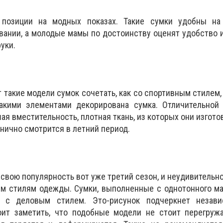
позиции на модных показах. Такие сумки удобны на 
ании, а молодые мамы по достоинству оценят удобство и 
руки.
такие модели сумок сочетать, как со спортивным стилем,
какими элементами декорирована сумка. Отличительной 
я вместительность, плотная ткань, из которых они изгото
анично смотрится в летний период.
свою популярность вот уже третий сезон, и неудивительно
ым стилям одежды. Сумки, выполненные с однотонного ма
ь с деловым стилем. Это-рисунок подчеркнет незав
оит заметить, что подобные модели не стоит перегруж