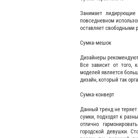
Занимает лидирующие 
повседневном использов
оставляет свободными 
Сумка-мешок
Дизайнеры рекомендуют 
Все зависит от того, 
моделей является больша
дизайн, который так орг
Сумка-конверт
Данный тренд не теряет 
сумки, подходят к разн
отлично гармонироват
городской девушки. Ст