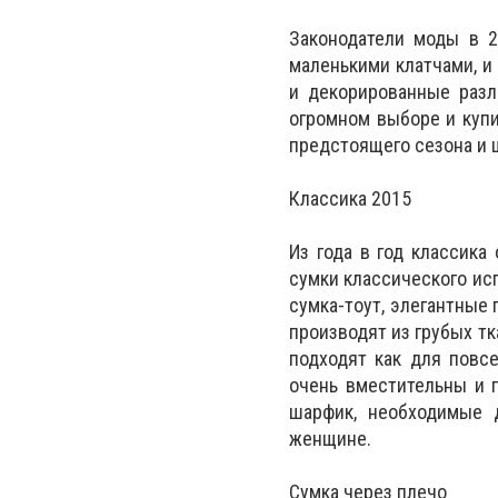
Законодатели моды в 2
маленькими клатчами, 
и декорированные разл
огромном выборе и куп
предстоящего сезона и 
Классика 2015
Из года в год классика
сумки классического исп
сумка-тоут, элегантные
производят из грубых тк
подходят как для повс
очень вместительны и п
шарфик, необходимые 
женщине.
Сумка через плечо