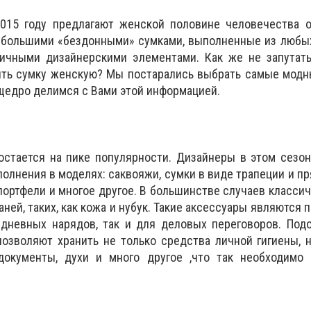
015 году предлагают женской половине человечества о
и большими «бездонными» сумками, выполненные из любы
ичными дизайнерскими элементами. Как же не запутать
ить сумку женскую? Мы постарались выбрать самые модн
щедро делимся с Вами этой информацией.
 остается на пике популярности. Дизайнеры в этом сезо
олнения в моделях: саквояжи, сумки в виде трапеции и пр
 портфели и многое другое. В большинстве случаев класси
аней, таких, как кожа и нубук. Такие аксессуары являются
едневных нарядов, так и для деловых переговоров. Под
озволяют хранить не только средства личной гигиены, н
документы, духи и много другое ,что так необходимо