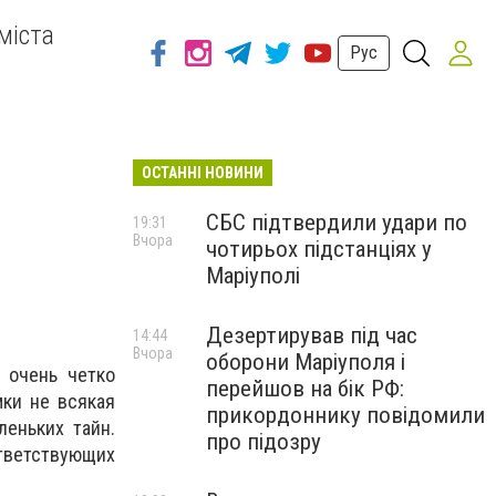
міста
Рус
ОСТАННІ НОВИНИ
СБС підтвердили удари по
19:31
Вчора
чотирьох підстанціях у
Маріуполі
Дезертирував під час
14:44
Вчора
оборони Маріуполя і
 очень четко
перейшов на бік РФ:
ки не всякая
прикордоннику повідомили
еньких тайн.
про підозру
тветствующих