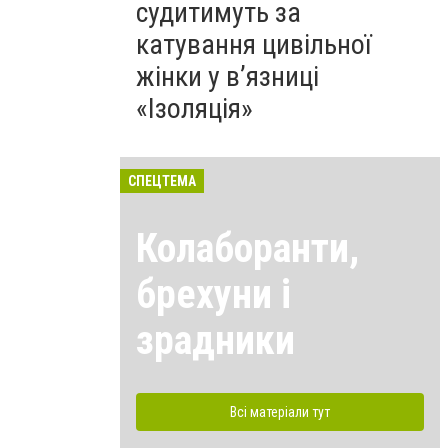
судитимуть за
катування цивільної
жінки у в’язниці
«Ізоляція»
СПЕЦТЕМА
Колаборанти,
брехуни і
зрадники
Всі матеріали тут