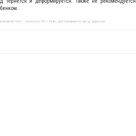
ид теряется и деформируется. Также не рекомендуется
ебенком.
бхідний текст і натисніть Ctrl + Enter, щоб повідомити про це редакцію