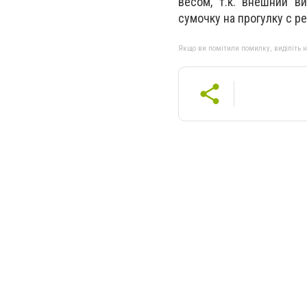
весом, т.к. внешний в
сумочку на прогулку с р
Якщо ви помітили помилку, виділіть нео