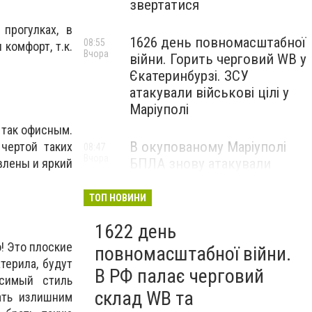
звертатися
прогулках, в
1626 день повномасштабної
08:55
комфорт, т.к.
Вчора
війни. Горить черговий WB у
Єкатеринбурзі. ЗСУ
атакували військові цілі у
Маріуполі
 так офисным.
В окупованому Маріуполі
чертой таких
08:47
Вчора
БПЛА знову атакували
влены и яркий
енергетичну інфраструктуру,
— ВІДЕО
ТОП НОВИНИ
1622 день
! Это плоские
повномасштабної війни.
терила, будут
В РФ палає черговий
исимый стиль
склад WB та
ать излишним