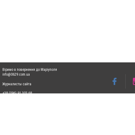
Віримо в повернення до Маріуполя
info@0629.com.ua
Журналисты сайта
+38 (096) 91 303 68
Допускається цитування матеріалів без отримання попередньої згоди 0629.com.ua за
пошукових систем гіперпосилання на цитовані статті не нижче другого абзацу в тек
Матеріали з плашками "Новини компаній", "Промо", "Партнерський матеріал", "Партнер
Реклама на сайті
Ф