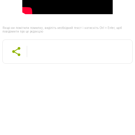
Якщо ви помітили помилку, виділіть необхідний текст і натисніть Ctrl + Enter, щоб
повідомити про це редакцію