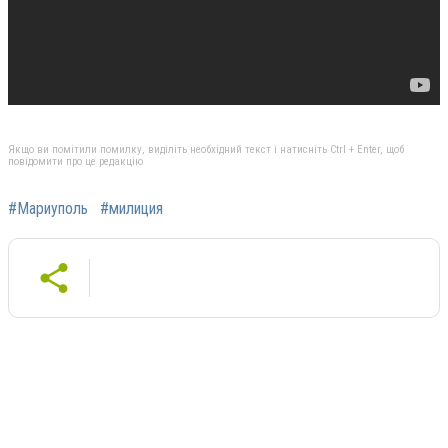
Якщо ви помітили помилку, виділіть необхідний текст і натисніть Ctrl + Enter, щоб
повідомити про це редакцію
#Мариуполь
#милиция