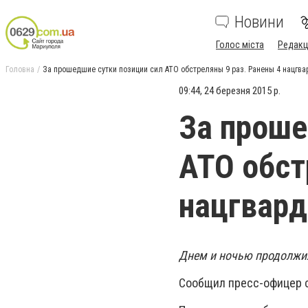
Новини
Голос міста
Редакц
Головна
За прошедшие сутки позиции сил АТО обстреляны 9 раз. Ранены 4 нацгва
09:44, 24 березня 2015 р.
За проше
АТО обст
нацгвард
Днем и ночью продолжи
Сообщил пресс-офицер с