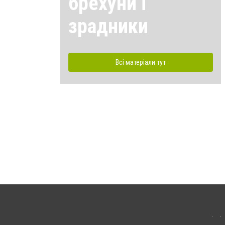
брехуни і
зрадники
Всі матеріали тут