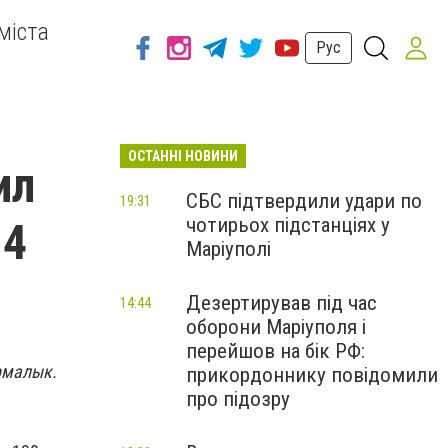
міста
Рус
ОСТАННІ НОВИНИ
ил
СБС підтвердили удари по
19:31
чотирьох підстанціях у
 4
Маріуполі
Дезертирував під час
14:44
оборони Маріуполя і
перейшов на бік РФ:
рмалык.
прикордоннику повідомили
про підозру