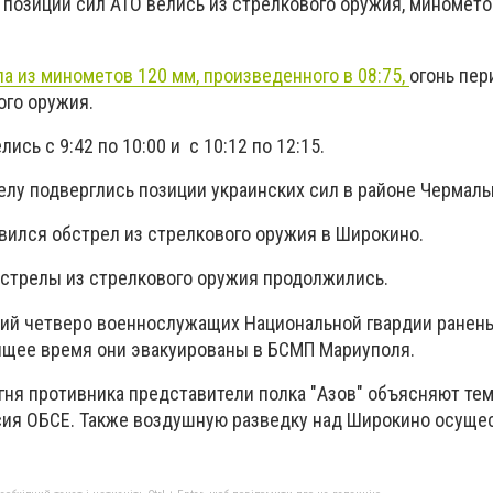
 позиций сил АТО велись из стрелкового оружия, миномето
а из минометов 120 мм, произведенного в 08:75,
огонь пер
ого оружия.
сь с 9:42 по 10:00 и с 10:12 по 12:15.
елу подверглись позиции украинских сил в районе Чермалы
овился обстрел из стрелкового оружия в Широкино.
обстрелы из стрелкового оружия продолжились.
ий четверо военнослужащих Национальной гвардии ранены
ящее время они эвакуированы в БСМП Мариуполя.
ня противника представители полка "Азов" объясняют тем,
сия ОБСЕ. Также воздушную разведку над Широкино осуще