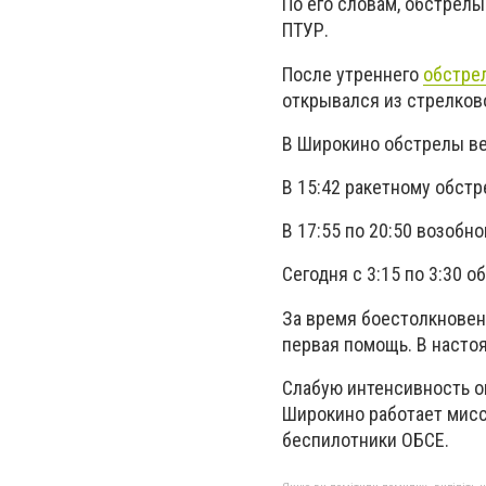
По его словам, обстрелы
ПТУР.
После утреннего
обстрел
открывался из стрелков
В Широкино обстрелы вели
В 15:42 ракетному обстр
В 17:55 по 20:50 возобн
Сегодня с 3:15 по 3:30 
За время боестолкновен
первая помощь. В насто
Слабую интенсивность ог
Широкино работает мис
беспилотники ОБСЕ.