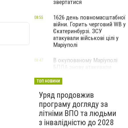
звертатися
1626 день повномасштабної
08:55
війни. Горить черговий WB у
Єкатеринбурзі. ЗСУ
атакували військові цілі у
Маріуполі
В окупованому Маріуполі
08:47
БПЛА знову атакували
енергетичну інфраструктуру,
— ВІДЕО
ТОП НОВИНИ
Уряд продовжив
програму догляду за
літніми ВПО та людьми
з інвалідністю до 2028