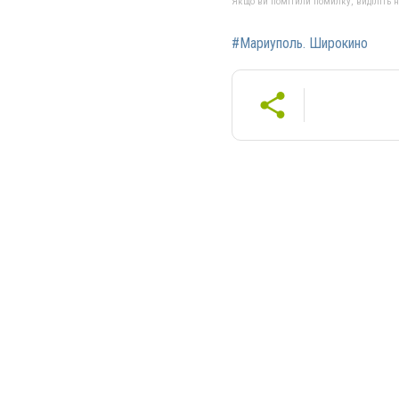
Якщо ви помітили помилку, виділіть нео
#Мариуполь. Широкино