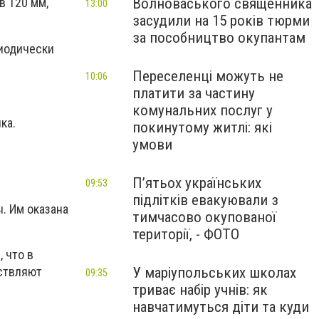
Волноваського священника
в 120 мм,
13:00
засудили на 15 років тюрми
за пособництво окупантам
иодически
Переселенці можуть не
10:06
платити за частину
комунальних послуг у
ка.
покинутому житлі: які
умови
П’ятьох українських
09:53
підлітків евакуювали з
. Им оказана
тимчасово окупованої
території, - ФОТО
 что в
ствляют
У маріупольських школах
09:35
триває набір учнів: як
навчатимуться діти та куди