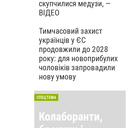
скупчилися медузи, —
ВІДЕО
Тимчасовий захист
українців у ЄС
продовжили до 2028
року: для новоприбулих
чоловіків запровадили
нову умову
СПЕЦТЕМА
Колаборанти,