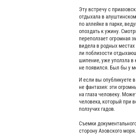
Эту встречу с приазовск
отдыхала в алуштинском
по аллейке в парке, вед
опоздать к ужину. Смотр
переползает огромная зм
видела в родных местах -
ли поблизости отдыхающи
шипение, уже уползла в 
не появился. Был бы у м
И если вы опубликуете в
не фантазия: эти огром
на глаза человеку. Може
человека, который при в
ползучих гадов.
Съемки документального
сторону Азовского моря.