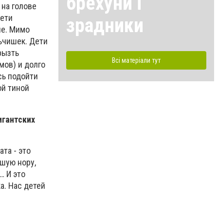
брехуни і
 на голове
дети
зрадники
не. Мимо
льчишек. Дети
рызть
Всі матеріали тут
мов) и долго
сь подойти
ой тиной
игантских
та - это
ьшую нору,
… И это
а. Нас детей