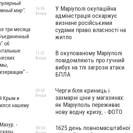
опулярный
У Маріуполі окупаційна
16:06
ивный мир".
Вчора
адміністрація оскаржує
визнане російськими
же три месяца
судами право власності на
Объединенный
житло
" об
ентальные
В окупованому Маріуполі
11:21
ческих
Вчора
повідомляють про гучний
 мы,
вибух на тлі загрози атаки
езервации" -
БПЛА
Черги біля криниць і
09:00
Вчора
захмарні ціни у магазинах:
й Крым и
як Маріуполь переживає
вился нашему
нову водну кризу, - ФОТО
Мазур. -
1625 день повномасштабної
08:54
ссказы,
Вчора