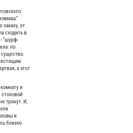
итовского
Азовмаш"
 заказу, от
ла сходить в
- "шурф-
ела: по
е существо.
блестящим
ертвая, а этот
 комнату и
р столовой
е тронут. И,
дела
оловы и
ась близко