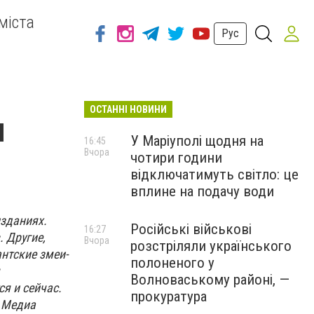
міста
Рус
ОСТАННІ НОВИНИ
и
У Маріуполі щодня на
16:45
Вчора
чотири години
відключатимуть світло: це
вплине на подачу води
изданиях.
Російські військові
16:27
. Другие,
Вчора
розстріляли українського
антские змеи-
полоненого у
Волноваському районі, —
я и сейчас.
прокуратура
о Медиа