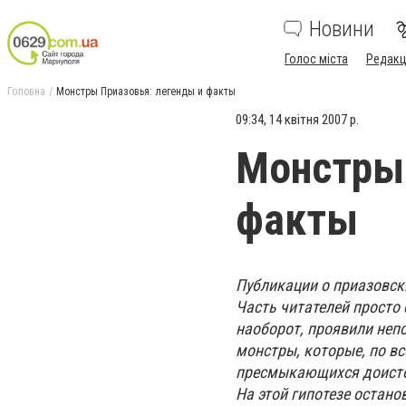
Новини
Голос міста
Редакц
Головна
Монстры Приазовья: легенды и факты
09:34, 14 квітня 2007 р.
Монстры 
факты
Публикации о приазовск
Часть читателей просто 
наоборот, проявили непо
монстры, которые, по в
пресмыкающихся доистор
На этой гипотезе остан