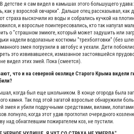
В детстве я сам видел в камышах этого большущего удава:
ь, как у взрослой овчарки". Дальше отец рассказывал, как 
от страха выскочили из воды и собрались кучкой на плоти
овился, и взрослые поинтересовались, кто так напугал ма
рить о "страшном змиюге, который может задушить или заг
дьки надели водолазные костюмы "трехболтовки" (без шле
манного змея погрузили в автобус и уехали. Дети побояли
реть это извивавшееся, измазанное застоявшейся прудов
не видел этих змей. Пока (смеется).
ют, что и на северной околице Старого Крыма видели г
били?
ышал, когда был еще школьником. В конце огорода была зага
ого камня. Так под этой загатой взрослые обнаружили бол
й змея и убили подручными средствами, вилами, лопатами
ов лопнуло, когда этот удав проглотил очередного козленк
аву над обнаглевшим пожирателем коз, не пустили.
 ЧЕРНОЕ ЧУДИЩЕ, Я ЧУТ СО СТРАХА НЕ УМЕРЛА"