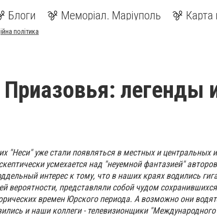
Блоги
Меморіал. Маріуполь
Карта 
ійна політика
Приазовья: легенды 
их "Неси" уже стали появляться в местных и центральных 
скептически усмехается над "неуемной фантазией" авторов
ддельный интерес к тому, что в наших краях водились гиг
сей вероятности, представляли собой чудом сохранившихся
ических времен Юрского периода. А возможно они водятс
овились и наши коллеги - телевизионщики "Международног