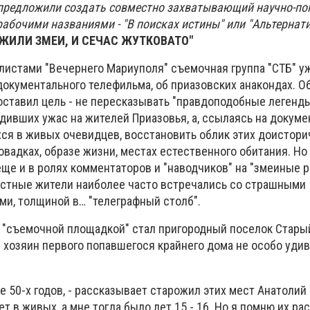
 предложили создать совместно захватывающий научно-п
рабочими названиями - "В поисках истины" или "Альтернат
 ЖИЛИ ЗМЕИ, И СЕЧАС ЖУТКОВАТО"
алистами "Вечернего Мариуполя" съемочная группа "СТБ" у
документального телефильма, об приазовских анакондах. 
оставил цель - не пересказывать "правдоподобные легенды
одивших ужас на жителей Приазовья, а, ссылаясь на докум
ся в живых очевидцев, восстановить облик этих доистори
повадках, образе жизни, местах естественного обитания. Но
ще и в ролях комментаторов и "наводчиков" на "змеиные р
местные жители наиболее часто встречались со страшными
и, толщиной в… "телеграфный столб".
й "съемочной площадкой" стал пригородный поселок Стары
й хозяин первого попавшегося крайнего дома не особо уди
е 50-х годов, - рассказывает старожил этих мест Анатолий 
т в живых, а мне тогда было лет 15 - 16. Но я помню их ра