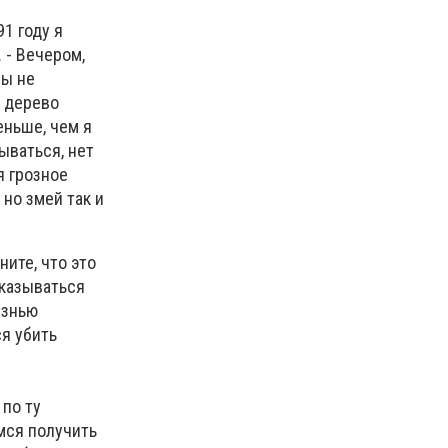
1 году я
 - Вечером,
бы не
е дерево
еньше, чем я
дываться, нет
я грозное
 но змей так и
ните, что это
оказываться
язнью
я убить
по ту
емся получить