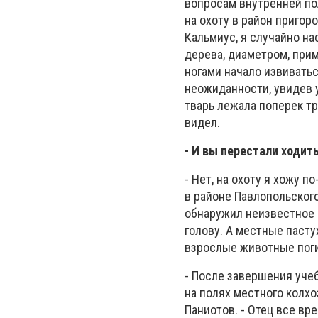
вопросам внутренней по
на охоту в район пригор
Кальмиус, я случайно на
дерева, диаметром, приме
ногами начало извивать
неожиданности, увидев у
тварь лежала поперек тро
видел.
- И вы перестали ходить
- Нет, на охоту я хожу 
в районе Павлопольского
обнаружил неизвестное 
голову. А местные пасту
взрослые животные поги
- После завершения учеб
на полях местного колх
Паниотов. - Отец все в