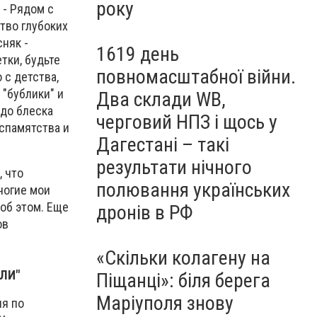
року
 - Рядом с
тво глубоких
сняк -
1619 день
тки, будьте
повномасштабної війни.
 с детства,
 "бублики" и
Два склади WB,
 до блеска
черговий НПЗ і щось у
еспамятства и
Дагестані – такі
результати нічного
, что
полювання українських
ногие мои
об этом. Еще
дронів в РФ
ов
«Скільки колагену на
ЛИ"
Піщанці»: біля берега
Маріуполя знову
ия по