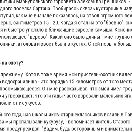
литики Мариупольского горсовета Александр Грешников. - 
одного поселка Сартана. Пробираясь сквозь кустарник в из
ступил, как мне вначале показалось, на ствол огромного л
рно, сантиметров 15 - 20. Когда я стал на это "бревно", о
ся и быстро уползло в ближайшие заросли камыша. Конечно
ползающее "дерево". Какой оно было длины - мне трудно с
пинки, а голова и хвост были в кустах. С той поры я больш
 на охоту?
по-прежнему. Хотя в тоже время мой приятель-охотник видел
 водохранилища - это порядка 15 километров от того места
пресмыкающееся. Он мне рассказывал, что змей имел тре
хи утверждают, что эти гады часто воровали маленьких ягн
бали от их укусов.
ного года, нас школьников-старшеклассников возили в Пав
оза мы пропалывали кукурузу, - вспоминает житель Старог
ремя предупреждал: "Вадим, будь осторожным и внимательн