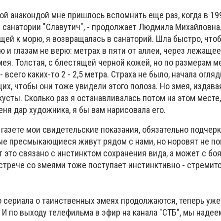
ой анакондой мне пришлось вспомнить еще раз, когда в 199
 санатории "Славутич", - продолжает Людмила Михайловна.
ущей к морю, я возвращалась в санаторий. Шла быстро, что
ю и глазам не верю: метрах в пяти от аллеи, через лежаще
ея. Толстая, с блестящей черной кожей, но по размерам м
 всего каких-то 2 - 2,5 метра. Страха не было, начала огля
х, чтобы они тоже увидели этого полоза. Но змея, издава
кусты. Сколько раз я останавливалась потом на этом месте,
еня дар художника, я бы вам нарисовала его.
 газете мои свидетельские показания, обязательно подчерк
ные пресмыкающиеся живут рядом с нами, но норовят не п
т это связано с инстинктом сохранения вида, а может с бо
стрече со змеями тоже поступает инстинктивно - стремитс
 сериала о таинственных змеях продолжаются, теперь уже 
 И по выходу телефильма в эфир на канала "СТБ", мы наде