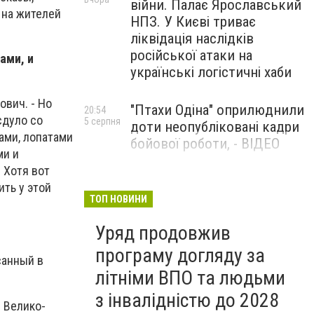
війни. Палає Ярославський
 на жителей
НПЗ. У Києві триває
ліквідація наслідків
російської атаки на
ами, и
українські логістичні хаби
ович. - Но
"Птахи Одіна" оприлюднили
20:54
сдуло со
5 серпня
доти неопубліковані кадри
ами, лопатами
бойової роботи, - ВІДЕО
ми и
 Хотя вот
Маріуполець Андрій
17:15
ить у этой
5 серпня
Бєдняков зіграє тата
ТОП НОВИНИ
Петрика П’яточкина у
Уряд продовжив
новому українському
фільмі, - ФОТО
програму догляду за
санный в
літніми ВПО та людьми
з інвалідністю до 2028
р Велико-