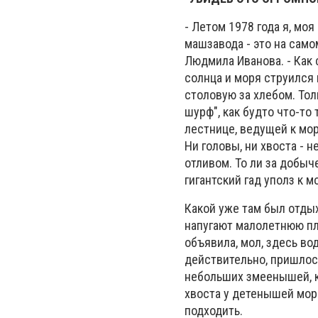
- Летом 1978 года я, мо
машзавода - это на сам
Людмила Иванова. - Как с
солнца и моря струился 
столовую за хлебом. Тол
шурф", как будто что-то
лестнице, ведущей к мор
Ни головы, ни хвоста - 
отливом. То ли за добыче
гигантский гад уполз к 
Какой уже там был отдых.
напугают малолетнюю пл
объявила, мол, здесь вод
действительно, пришлос
небольших змеенышей, к
хвоста у детенышей морс
подходить.