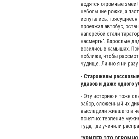
водятся огромные змеи! 
небольшие рожки, а паст
испугались, трясущиеся 
проезжал автобус, остан
наперебой стали тарато
насмерть". Взрослые дя
возились в камышах. Пой
поближе, чтобы рассмот
чудище. Лично я ни разу 
- Старожилы рассказыва
удавов и даже одного у
- Эту историю я тоже сл
забор, сложенный их дик
выследили жившего в не
понятно: терпение мужик
туда, где учинили распр
"УВИДЕВ ЭТО ОГРОМНОЕ