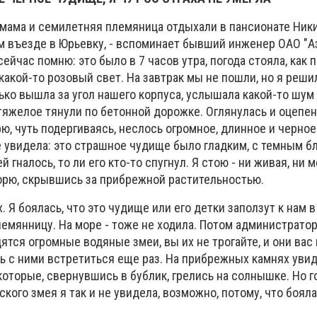
я мама и семилетняя племяница отдыхали в пансионате Ник
ом въезде в Юрьевку, - вспоминает бывший инженер ОАО "
ейчас помню: это было в 7 часов утра, погода стояла, как по
какой-то розовый свет. На завтрак мы не пошли, но я реши
ько вышла за угол нашего корпуса, услышала какой-то шум 
 тяжелое тянули по бетонной дорожке. Оглянулась и оцепен
ю, чуть подергиваясь, неслось огромное, длинное и черно
не увидела: это страшное чудище было гладким, с темным 
й гналось, то ли его кто-то спугнул. Я стою - ни живая, ни м
морю, скрывшись за прибрежной растительностью.
 Я боялась, что это чудище или его детки заползут к нам в
емянницу. На море - тоже не ходила. Потом администрато
ятся огромные водяные змеи, вы их не трогайте, и они вас н
ь с ними встретиться еще раз. На прибрежных камнях уви
оторые, свернувшись в бублик, грелись на солнышке. Но г
кого змея я так и не увидела, возможно, потому, что боял