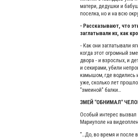
матери, дедушки и бабуш
поселка, но и на всю окру
- Рассказывают, что эт
заглатывали их, как кр
- Как они заглатывали яг
когда этот огромный змею
двора - и взрослых, и д
и секирами, убили непро
камышом, где водились и
уже, сколько лет прошло
"змеиной" балки…
ЗМЕЙ "ОБНИМАЛ" ЧЕЛО
Особый интерес вызвал 
Мариуполе на видеоплен
"…До, во время и после 