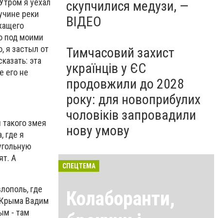
Утром я уехал
скупчилися медузи, —
лучине реки
ВІДЕО
ежащего
но под моими
, я застыл от
Тимчасовий захист
казать: эта
українців у ЄС
е его не
продовжили до 2028
року: для новоприбулих
чоловіків запровадили
 такого змея
нову умову
, где я
угольную
ят. А
СПЕЦТЕМА
лополь, где
Колаборанти,
о Крыма Вадим
ым - там