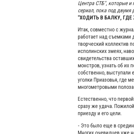
Центра СТБ", которые и
сериал, пока под двумя 
"ХОДИТЬ В БАЛКУ, ГДЕ
Итак, совместно с журн
работает над съемками 
творческий коллектив п
исполинских змеях, нав
свидетельства оставших
монстров, узнать об их 
собственно, выступали е
уголки Приазовья, где 
многометровыми полозам
Естественно, что перво
сразу же удача. Пожило
приезду и его цели.
- Это было еще в средин
Многих очевидцев уже не