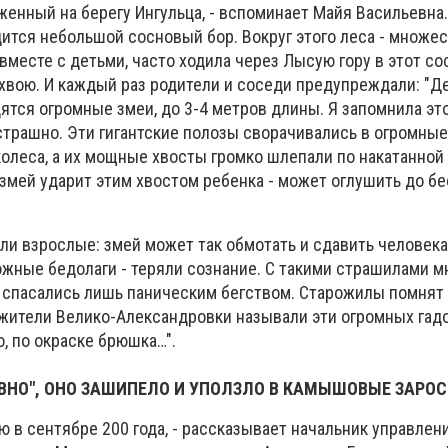
енный на берегу Ингульца, - вспоминает Майя Васильевна.
ится небольшой сосновый бор. Вокруг этого леса - множес
, вместе с детьми, часто ходила через Лысую гору в этот со
хвою. И каждый раз родители и соседи предупреждали: "Де
ятся огромные змеи, до 3-4 метров длины. Я запомнила это
страшно. Эти гигантские полозы сворачивались в огромные
 колеса, а их мощные хвосты громко шлепали по накатанной
 змей ударит этим хвостом ребенка - может оглушить до б
и взрослые: змей может так обмотать и сдавить человека
жные бедолаги - теряли сознание. С такими страшилами м
и спасались лишь паническим бегством. Старожилы помнят 
о жители Велико-Александровки называли эти огромных гад
, по окраске брюшка…".
РЕВНО", ОНО ЗАШИПЕЛО И УПОЛЗЛО В КАМЫШОВЫЕ ЗАРОС
ю в сентябре 200 года, - рассказывает начальник управлен