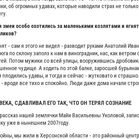
ки, об огромных удавах, которые наводили страх не только
гу.
и змеи особо охотились за маленькими козлятами и ягнят
оликов?
нят - сам я этого не видел - разводит руками Анатолий Иван
га по склону заполз к нам в виноградник, нас, как ветром 
етей. Потом мужики со всей улицы, вооружившись дробовик
шенное чудище. А ходить по этой балке, заросшей бурьяна
 плодились удавы, и тогда и сейчас - жутковато и страшно.
 - вроде все тихо и спокойно. Люди даже дома начали стро
ВЕКА, СДАВЛИВАЛ ЕГО ТАК, ЧТО ОН ТЕРЯЛ СОЗНАНИЕ
рассказ нашей землячки Майи Васильевны Уколовой, запи
ку уже в нынешнем 2007году.
войны, мы жили в Херсонской области - это районный цент