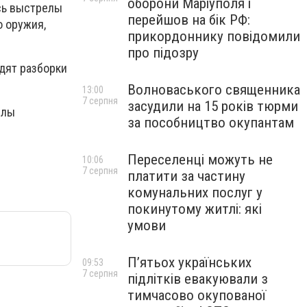
оборони Маріуполя і
ись выстрелы
перейшов на бік РФ:
о оружия,
прикордоннику повідомили
про підозру
одят разборки
Волноваського священника
13:00
7 серпня
засудили на 15 років тюрми
илы
за пособництво окупантам
Переселенці можуть не
10:06
7 серпня
платити за частину
комунальних послуг у
покинутому житлі: які
умови
П’ятьох українських
09:53
7 серпня
підлітків евакуювали з
тимчасово окупованої