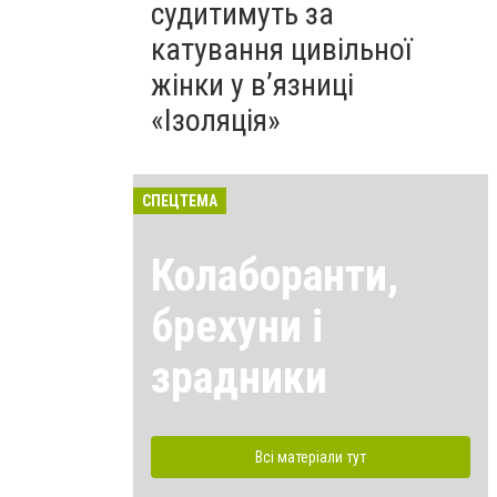
судитимуть за
катування цивільної
жінки у в’язниці
«Ізоляція»
СПЕЦТЕМА
Колаборанти,
брехуни і
зрадники
Всі матеріали тут