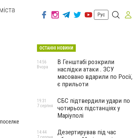
міста
Рус
ОСТАННІ НОВИНИ
В Генштабі розкрили
14:56
Вчора
наслідки атаки . ЗСУ
масовано вдарили по Росії,
є прильоти
СБС підтвердили удари по
19:31
7 серпня
чотирьох підстанціях у
Маріуполі
 поселке
Дезертирував під час
14:44
7 серпня