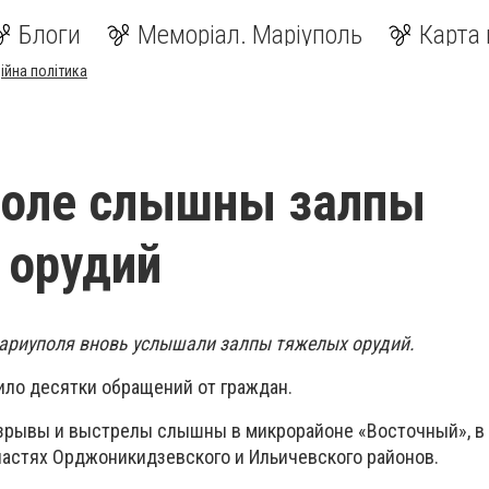
Блоги
Меморіал. Маріуполь
Карта 
ійна політика
поле слышны залпы
 орудий
ариуполя вновь услышали залпы тяжелых орудий.
ило десятки обращений от граждан.
зрывы и выстрелы слышны в микрорайоне «Восточный», в
 частях Орджоникидзевского и Ильичевского районов.