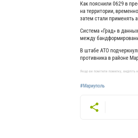
Как пояснили 0629 в пре
на территории, временн
затем стали применять а
Система «Град» в данных
между бандформирования
В штабе АТО подчеркнул
противника в районе Ма
Якщо ви помітили помилку, виділіть нео
#Мариуполь