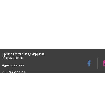
Віримо в повернення до Маріуполя
info@0629.com.ua
Журналисты сайта
+38 (096) 91 303 68
Допускається цитування матеріалів без отримання попередньої згоди 0629.com.ua за
пошукових систем гіперпосилання на цитовані статті не нижче другого абзацу в тек
Матеріали з плашками "Новини компаній", "Промо", "Партнерський матеріал", "Партнер
Реклама на сайті
Ф