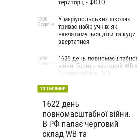
території, - ФОТО
У маріупольських школах
09:35
7 серпня
триває набір учнів: як
навчатимуться діти та куди
звертатися
1626 день повномасштабної
08:55
7 серпня
війни. Горить черговий WB у
Єкатеринбурзі. ЗСУ
атакували військові цілі у
Маріуполі
ТОП НОВИНИ
1622 день
повномасштабної війни.
В РФ палає черговий
склад WB та