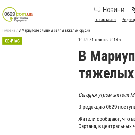
Новини
Голос міста
Редакц
Головна
В Мариуполе слышны залпы тяжелых орудий
10:49, 31 жовтня 2014 р.
СЕЙЧАС
В Мариу
тяжелых
Сегодня утром жители М
В редакцию 0629 поступ
Жители сообщают, что в
Сартана, в центральных