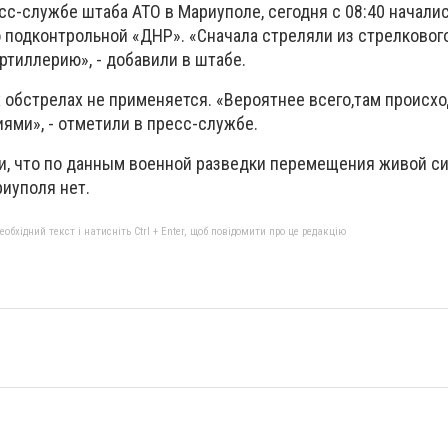
сс-службе штаба АТО в Мариуполе, сегодня с 08:40 начал
о подконтрольной «ДНР». «Сначала стреляли из стрелковог
ртиллерию», - добавили в штабе.
 обстрелах не применяется. «Вероятнее всего,там происх
ми», - отметили в пресс-службе.
и, что по данным военной разведки перемещения живой с
риуполя нет.
бхідний текст і натисніть Ctrl + Enter, щоб повідомити про це редакцію