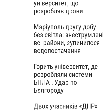
університет, що
розробляв дрони
Маріуполь другу добу
без світла: знеструмлені
всі райони, зупинилося
водопостачання
Горить університет, де
розробляли системи
БПЛА . Удар по
Бєлгороду
Двох учасників «ДНР»