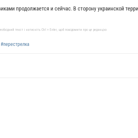
иками продолжается и сейчас. В сторону украинской терр
бхідний текст і натисніть Ctrl + Enter, щоб повідомити про це редакцію
#перестрелка