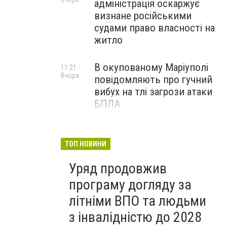
адміністрація оскаржує
визнане російськими
судами право власності на
житло
В окупованому Маріуполі
11:21
Вчора
повідомляють про гучний
вибух на тлі загрози атаки
БПЛА
Черги біля криниць і
09:00
Вчора
захмарні ціни у магазинах:
ТОП НОВИНИ
як Маріуполь переживає
Уряд продовжив
нову водну кризу, - ФОТО
програму догляду за
літніми ВПО та людьми
з інвалідністю до 2028