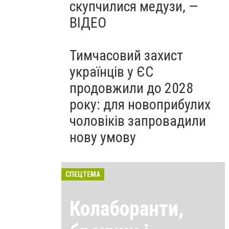
скупчилися медузи, —
ВІДЕО
Тимчасовий захист
українців у ЄС
продовжили до 2028
року: для новоприбулих
чоловіків запровадили
нову умову
СПЕЦТЕМА
Колаборанти,