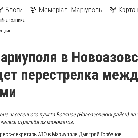
Блоги
Меморіал. Маріуполь
Карта 
ійна політика
овцами
ариуполя в Новоазов
дет перестрелка межд
ми
йоне населенного пункта Водяное (Новоазовский район) на 
чалась стрельба из минометов.
ресс-секретарь АТО в Мариуполе Дмитрий Горбунов.