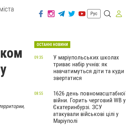
міста
Рус
ОСТАННІ НОВИНИ
ском
У маріупольських школах
09:35
триває набір учнів: як
у
навчатимуться діти та куди
звертатися
1626 день повномасштабної
08:55
війни. Горить черговий WB у
территории,
Єкатеринбурзі. ЗСУ
атакували військові цілі у
Маріуполі