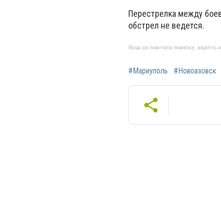
Перестрелка между боев
обстрел не ведется.
Якщо ви помітили помилку, виділіть нео
#Мариуполь
#Новоазовск