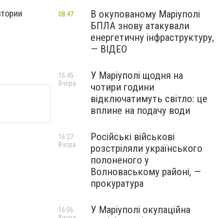
В окупованому Маріуполі
итории
08:47
БПЛА знову атакували
енергетичну інфраструктуру,
— ВІДЕО
У Маріуполі щодня на
16:45
Вчора
чотири години
відключатимуть світло: це
вплине на подачу води
Російські військові
16:27
Вчора
розстріляли українського
полоненого у
Волноваському районі, —
прокуратура
У Маріуполі окупаційна
16:06
Вчора