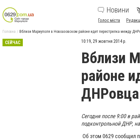
Новини
Голос міста
Редакц
Головна
Вблизи Мариуполя в Новоазовском районе идет перестрелка между ДНР
10:19, 29 жовтня 2014 р.
СЕЙЧАС
Вблизи М
районе и
ДНРовца
Сегодня после 9:00 в ра
подконтрольной ДНР, на
Об этом 0629 сообщил п