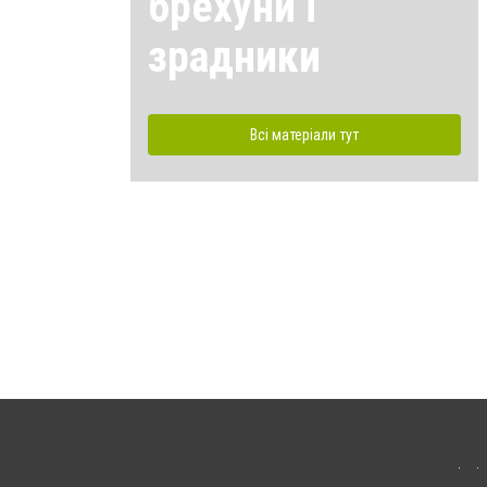
брехуни і
зрадники
Всі матеріали тут