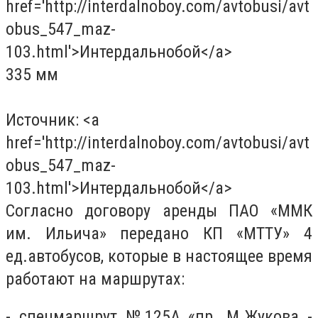
href='http://interdalnoboy.com/avtobusi/avt
obus_547_maz-
103.html'>Интердальнобой</a>
335 мм
Источник: <a
href='http://interdalnoboy.com/avtobusi/avt
obus_547_maz-
103.html'>Интердальнобой</a>
Согласно договору аренды ПАО «ММК
им. Ильича» передано КП «МТТУ» 4
ед.автобусов, которые в настоящее время
работают на маршрутах:
- спецмаршрут №125А «пр. М.Жукова -