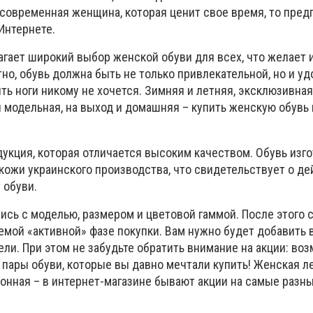
 современная женщина, которая ценит свое время, то пред
Интернете.
гает широкий выбор женской обуви для всех, что желает и
тно, обувь должна быть не только привлекательной, но и уд
ить ноги никому не хочется. Зимняя и летняя, эксклюзивная
 модельная, на выход и домашняя – купить женскую обувь 
дукция, которая отличается высоким качеством. Обувь изг
кожи украинского производства, что свидетельствует о д
 обуви.
ись с моделью, размером и цветовой гаммой. После этого 
емой «активной» фазе покупки. Вам нужно будет добавить 
и. При этом не забудьте обратить внимание на акции: воз
 пары обуви, которые вы давно мечтали купить! Женская л
зонная – в интернет-магазине бывают акции на самые разн