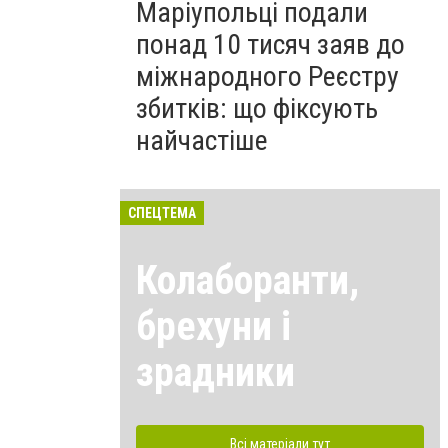
Маріупольці подали
понад 10 тисяч заяв до
міжнародного Реєстру
збитків: що фіксують
найчастіше
СПЕЦТЕМА
Колаборанти,
брехуни і
зрадники
Всі матеріали тут