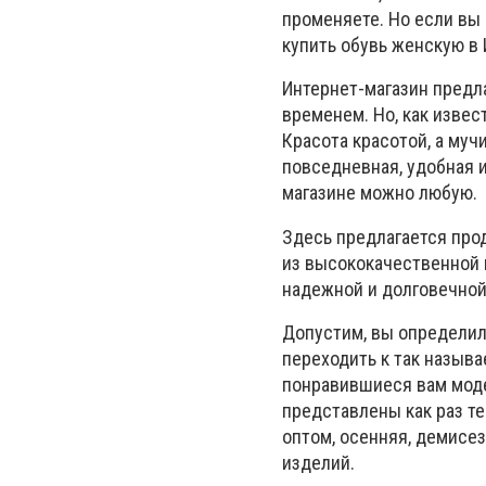
променяете. Но если вы
купить обувь женскую в 
Интернет-магазин предла
временем. Но, как извес
Красота красотой, а муч
повседневная, удобная и
магазине можно любую.
Здесь предлагается про
из высококачественной 
надежной и долговечной
Допустим, вы определил
переходить к так называ
понравившиеся вам модел
представлены как раз те
оптом, осенняя, демисе
изделий.