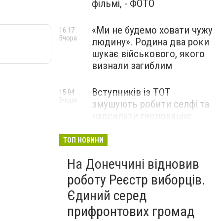
фільмі, - ФОТО
«Ми не будемо ховати чужу
16:17
Вчора
людину». Родина два роки
шукає військового, якого
визнали загиблим
Вступників із ТОТ
15:04
Вчора
змушують робити селфі та
надсилати геолокацію:
правозахисники звернулися
до МОН
ТОП НОВИНИ
На Донеччині відновив
роботу Реєстр виборців.
Єдиний серед
прифронтових громад