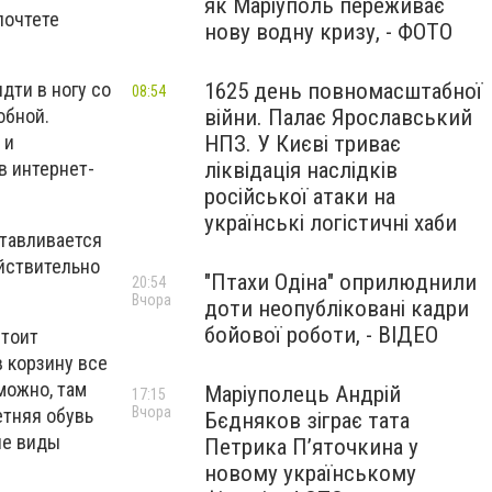
як Маріуполь переживає
почтете
нову водну кризу, - ФОТО
1625 день повномасштабної
дти в ногу со
08:54
війни. Палає Ярославський
обной.
НПЗ. У Києві триває
 и
ліквідація наслідків
в интернет-
російської атаки на
українські логістичні хаби
отавливается
ействительно
"Птахи Одіна" оприлюднили
20:54
Вчора
доти неопубліковані кадри
бойової роботи, - ВІДЕО
стоит
в корзину все
можно, там
Маріуполець Андрій
17:15
Вчора
етняя обувь
Бєдняков зіграє тата
ые виды
Петрика П’яточкина у
новому українському