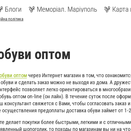
Блоги
Меморіал. Маріуполь
Карта 
ійна політика
обуви оптом
обуви оптом
через Интернет магазин в том, что ознакомитс
обуви и сделать заказ можно не выходя из дома. А дружес
нтерфейс позволяет легко ориентироваться в многообраз
обувь оптом on-line (он лайн). В течение суток после офор
ш консультант свяжется с Вами, чтобы согласовать заказ и
ле осуществления предоплаты доставка обуви займет от 1-
те делает покупки более быстрыми, легкими и с отличным
явленный шопоголик, то походы по магазинам вы ни на что