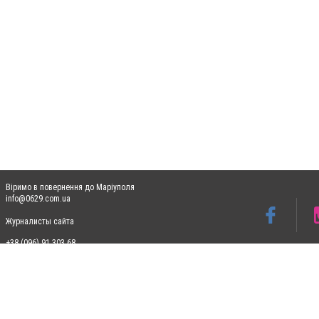
Віримо в повернення до Маріуполя
info@0629.com.ua
Журналисты сайта
+38 (096) 91 303 68
Допускається цитування матеріалів без отримання попередньої згоди 0629.com.ua за
пошукових систем гіперпосилання на цитовані статті не нижче другого абзацу в тек
Матеріали з плашками "Новини компаній", "Промо", "Партнерський матеріал", "Партнер