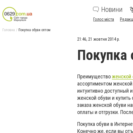
Новини
Голос міста
Редакц
Головна
Покупка обуви оптом
21:46, 21 жовтня 2014 р.
Покупка 
Преимущество
женской 
ассортиментом женской 
интуитивно доступный и
женской обуви и купить 
заказа женской обуви на
оплаты и отгрузки. Пос
Покупка обуви в Интерне
Конечно же, если вы отъ