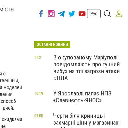
міста
Рус
ОСТАННІ НОВИНИ
В окупованому Маріуполі
11:21
повідомляють про гучний
вибух на тлі загрози атаки
я с
БПЛА
твенный,
ии моделей
У Ярославлі палає НПЗ
мления
10:19
«Славнєфть-ЯНОС»
 способ
2 дней.
Черги біля криниць і
09:00
и скидками.
захмарні ціни у магазинах:
 не