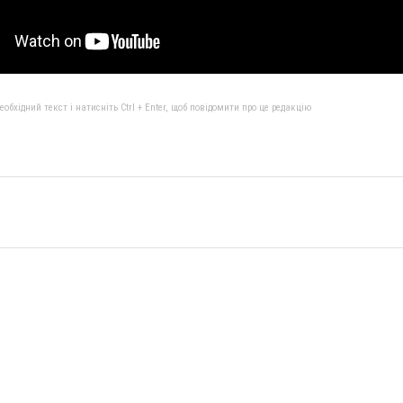
бхідний текст і натисніть Ctrl + Enter, щоб повідомити про це редакцію