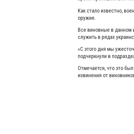
Как стало известно, вое
оружие.
Все виновные в данном 
служить в рядах украинс
«С этого дня мы ужесточ
подчеркнули в подразде
Отмечается, что это бы
извинения от виновнико