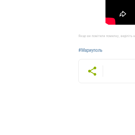
Якщо ви помітили помилку, виділіть нео
#Мариуполь