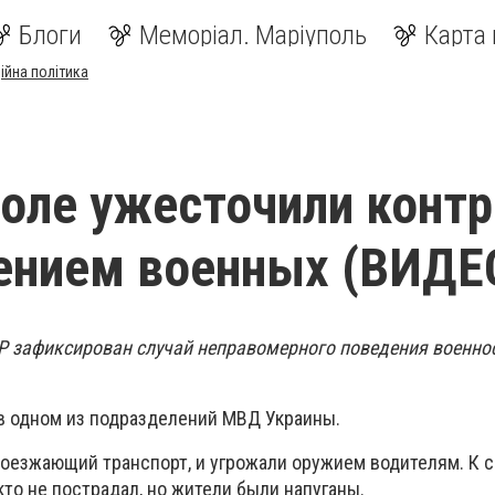
Блоги
Меморіал. Маріуполь
Карта 
ійна політика
оле ужесточили конт
ением военных (ВИДЕ
Р зафиксирован случай неправомерного поведения военн
в одном из подразделений МВД Украины.
оезжающий транспорт, и угрожали оружием водителям. К с
то не пострадал, но жители были напуганы.