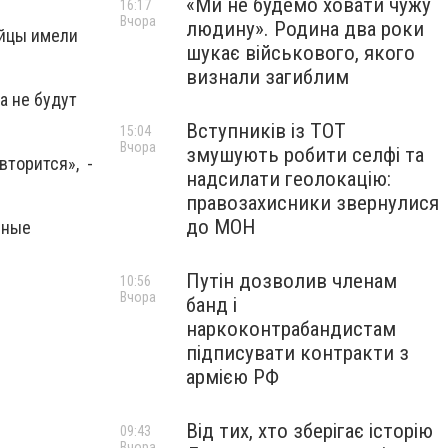
«Ми не будемо ховати чужу
16:17
Вчора
людину». Родина два роки
ойцы имели
шукає військового, якого
визнали загиблим
а не будут
Вступників із ТОТ
15:04
Вчора
змушують робити селфі та
вторится», -
надсилати геолокацію:
правозахисники звернулися
до МОН
чные
Путін дозволив членам
10:56
Вчора
банд і
наркоконтрабандистам
підписувати контракти з
армією РФ
Від тих, хто зберігає історію
09:43
Вчора