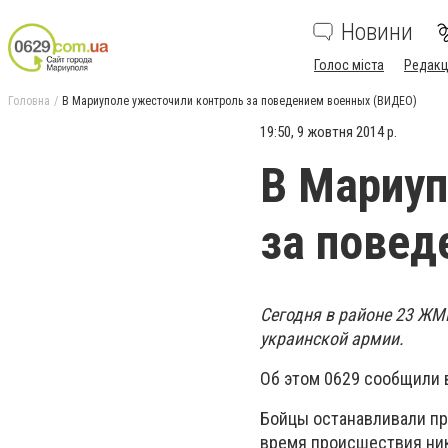
Новини
Голос міста
Редакц
Головна
В Мариуполе ужесточили контроль за поведением военных (ВИДЕО)
19:50, 9 жовтня 2014 р.
В Мариуп
за повед
Сегодня в районе 23 ЖМ
украинской армии.
Об этом 0629 сообщили 
Бойцы останавливали пр
время происшествия ник