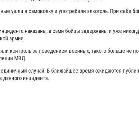
нные ушли в самоволку и употребили алкоголь. При себе б
инциденте наказаны, а сами бойцы задержаны и уже никогд
кой армии.
или контроль за поведением военных, такого больше не по
лении МВД.
л единичный случай. В ближайшее время ожидаются публи
в данного инцидента.