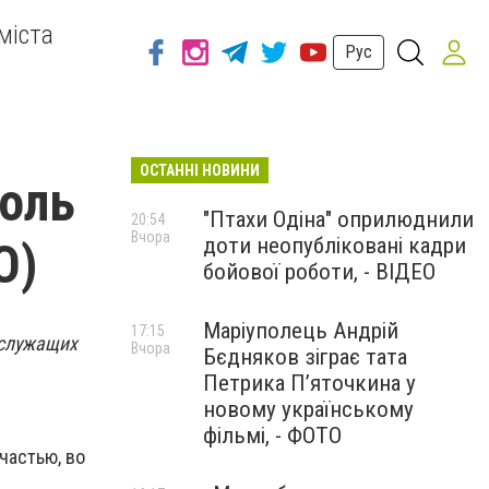
міста
Рус
ОСТАННІ НОВИНИ
роль
"Птахи Одіна" оприлюднили
20:54
Вчора
доти неопубліковані кадри
О)
бойової роботи, - ВІДЕО
Маріуполець Андрій
17:15
ослужащих
Вчора
Бєдняков зіграє тата
Петрика П’яточкина у
новому українському
фільмі, - ФОТО
частью, во