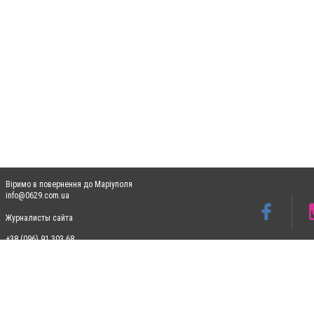
Віримо в повернення до Маріуполя
info@0629.com.ua
Журналисты сайта
+38 (096) 91 303 68
Допускається цитування матеріалів без отримання попередньої згоди 0629.com.ua за
пошукових систем гіперпосилання на цитовані статті не нижче другого абзацу в тек
Матеріали з плашками "Новини компаній", "Промо", "Партнерський матеріал", "Партнер