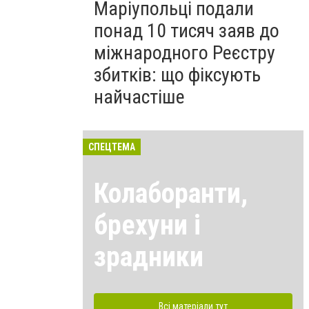
Маріупольці подали
понад 10 тисяч заяв до
міжнародного Реєстру
збитків: що фіксують
найчастіше
СПЕЦТЕМА
Колаборанти,
брехуни і
зрадники
Всі матеріали тут