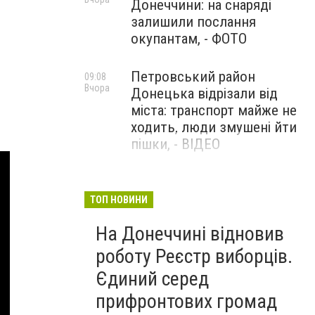
Донеччини: на снаряді
залишили послання
окупантам, - ФОТО
Петровський район
09:08
Вчора
Донецька відрізали від
міста: транспорт майже не
ходить, люди змушені йти
пішки, - ВІДЕО
1624 день повномасштабної
08:54
Вчора
війни. РФ вдарила
ТОП НОВИНИ
«Іскандерами» по Київщині і
На Донеччині відновив
столиці. 15 людей загинули.
В Росії палають
роботу Реєстр виборців.
енергопідстанції та
Єдиний серед
черговий WB
прифронтових громад