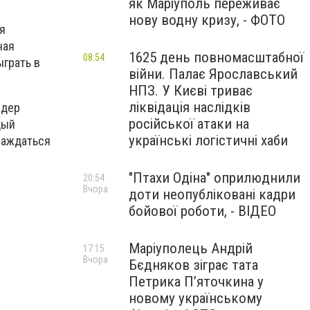
як Маріуполь переживає
нову водну кризу, - ФОТО
я
ная
1625 день повномасштабної
08:54
грать в
війни. Палає Ярославський
НПЗ. У Києві триває
ліквідація наслідків
йдер
російської атаки на
дый
українські логістичні хаби
лаждаться
"Птахи Одіна" оприлюднили
20:54
Вчора
доти неопубліковані кадри
бойової роботи, - ВІДЕО
Маріуполець Андрій
17:15
Вчора
Бєдняков зіграє тата
Петрика П’яточкина у
новому українському