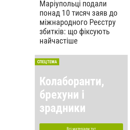
Маріупольці подали
понад 10 тисяч заяв до
міжнародного Реєстру
збитків: що фіксують
найчастіше
СПЕЦТЕМА
Колаборанти,
брехуни і
зрадники
Всі матеріали тут