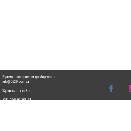
Віримо в повернення до Маріуполя
info@0629.com.ua
Журналисты сайта
+38 (096) 91 303 68
Допускається цитування матеріалів без отримання попередньої згоди 0629.com.ua за
пошукових систем гіперпосилання на цитовані статті не нижче другого абзацу в тек
Матеріали з плашками "Новини компаній", "Промо", "Партнерський матеріал", "Партнер