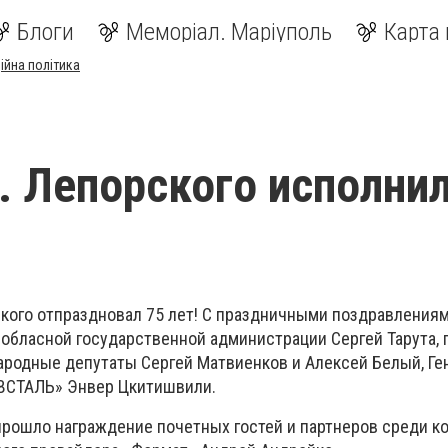
Блоги
Меморіал. Маріуполь
Карта 
ійна політика
. Лепорского исполни
ского отпраздновал 75 лет! С праздничными поздравления
обласной государственной администрации Сергей Тарута, 
народные депутаты Сергей Матвиенков и Алексей Белый, Г
ВСТАЛЬ» Энвер Цкитишвили.
 прошло награждение почетных гостей и партнеров среди к