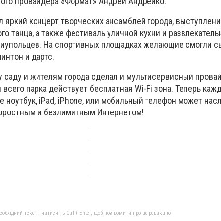
ого провайдера «Формат» Андрей Андрейко.
л яркий концерт творческих ансамблей города, выступлени
о танца, а также фестиваль уличной кухни и развлекатель
иупольцев. На спортивных площадках желающие смогли сы
интон и дартс.
у саду и жителям города сделал и мультисервисный прова
 всего парка действует бесплатная Wi-Fi зона. Теперь каж
 ноутбук, iPad, iPhone, или мобильный телефон может нас
оростным и безлимитным Интернетом!
бхідний текст і натисніть Ctrl + Enter, щоб повідомити про це редакцію