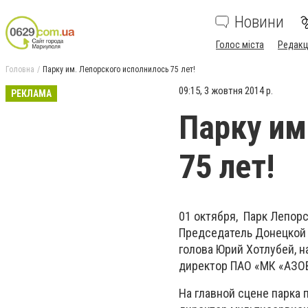
Новини
Голос міста
Редакц
Головна
Парку им. Лепорского исполнилось 75 лет!
09:15, 3 жовтня 2014 р.
РЕКЛАМА
Парку им
75 лет!
01 октября, Парк Лепор
Председатель Донецкой 
голова Юрий Хотлубей, 
директор ПАО «МК «АЗО
На главной сцене парка