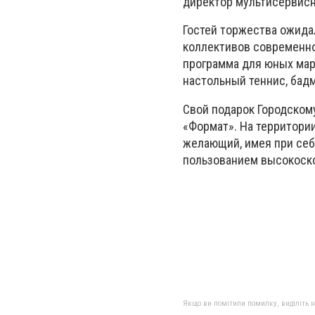
директор мультисервисн
Гостей торжества ожида
коллективов современног
программа для юных мар
настольный теннис, бадм
Свой подарок Городском
«Формат». На территории
желающий, имея при себе
пользованием высокоск
Якщо ви помітили помилку, виділіть нео