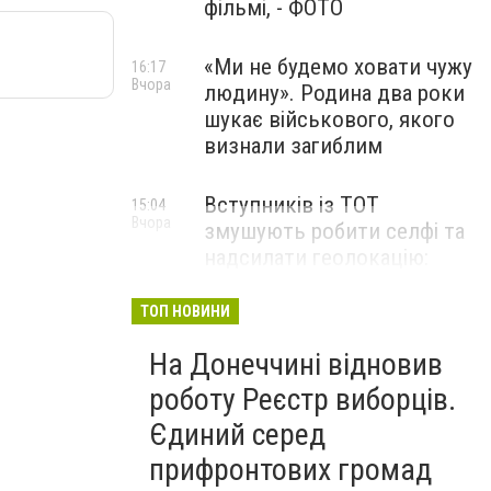
фільмі, - ФОТО
«Ми не будемо ховати чужу
16:17
Вчора
людину». Родина два роки
шукає військового, якого
визнали загиблим
Вступників із ТОТ
15:04
Вчора
змушують робити селфі та
надсилати геолокацію:
правозахисники звернулися
до МОН
ТОП НОВИНИ
На Донеччині відновив
роботу Реєстр виборців.
Єдиний серед
прифронтових громад