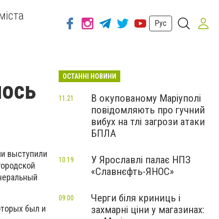
міста
Рус
ОСТАННІ НОВИНИ
лось
В окупованому Маріуполі
11:21
повідомляють про гучний
вибух на тлі загрози атаки
БПЛА
ми выступили
У Ярославлі палає НПЗ
10:19
городской
«Славнєфть-ЯНОС»
енеральный
Черги біля криниць і
09:00
оторых был и
захмарні ціни у магазинах: