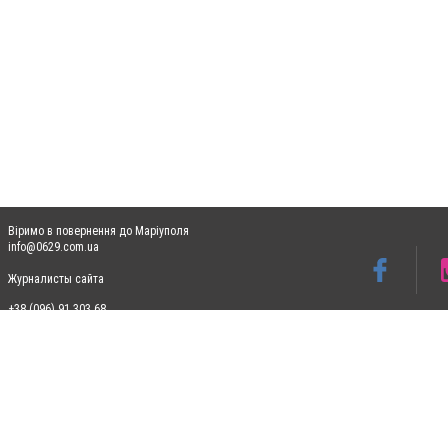
Віримо в повернення до Маріуполя
info@0629.com.ua
Журналисты сайта
+38 (096) 91 303 68
Допускається цитування матеріалів без отримання попередньої згоди 0629.com.ua за
пошукових систем гіперпосилання на цитовані статті не нижче другого абзацу в тек
Матеріали з плашками "Новини компаній", "Промо", "Партнерський матеріал", "Партнер
Реклама на сайті
Ф