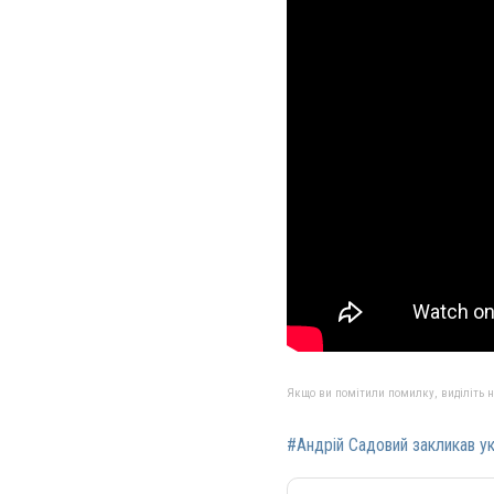
Якщо ви помітили помилку, виділіть нео
#Андрій Садовий закликав ук