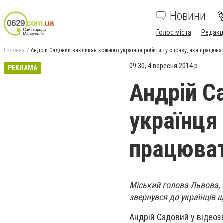
Новини
Голос міста
Редакц
Головна
Андрій Садовий закликав кожного українця робити ту справу, яка працюва
09:30, 4 вересня 2014 р.
РЕКЛАМА
Андрій С
українця 
працюват
Міський голова Львова, 
звернувся до українців щ
Андрій Садовий у відеоз