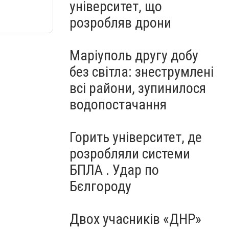
університет, що
розробляв дрони
Маріуполь другу добу
без світла: знеструмлені
всі райони, зупинилося
водопостачання
Горить університет, де
розробляли системи
БПЛА . Удар по
Бєлгороду
Двох учасників «ДНР»