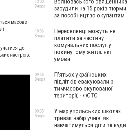
Волноваського священника
13:00
Вчора
засудили на 15 років тюрми
за пособництво окупантам
ється масове
 і
Переселенці можуть не
10:06
Вчора
платити за частину
комунальних послуг у
лучатися до
покинутому житлі: які
ьких настроїв.
умови
П’ятьох українських
09:53
Вчора
підлітків евакуювали з
тимчасово окупованої
території, - ФОТО
У маріупольських школах
09:35
Вчора
триває набір учнів: як
навчатимуться діти та куди