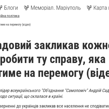
Блоги
Меморіал. Маріуполь
Карта 
ійна політика
тиме на перемогу (відео)
адовий закликав кожн
робити ту справу, яка
име на перемогу (від
лідер всеукраїнського "Об'єднання "Самопоміч" Андрій Са
одо ситуації, що склалася в країні.
верненні до українців закликав все населення не сподіватис