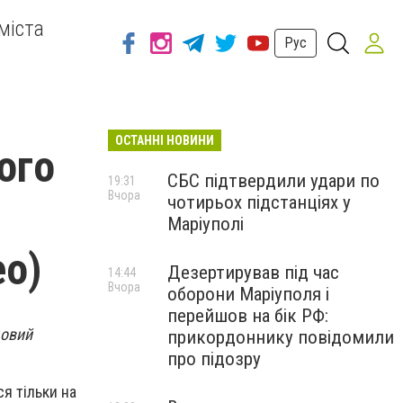
міста
Рус
ОСТАННІ НОВИНИ
ого
СБС підтвердили удари по
19:31
Вчора
чотирьох підстанціях у
Маріуполі
ео)
Дезертирував під час
14:44
Вчора
оборони Маріуполя і
перейшов на бік РФ:
довий
прикордоннику повідомили
про підозру
я тільки на