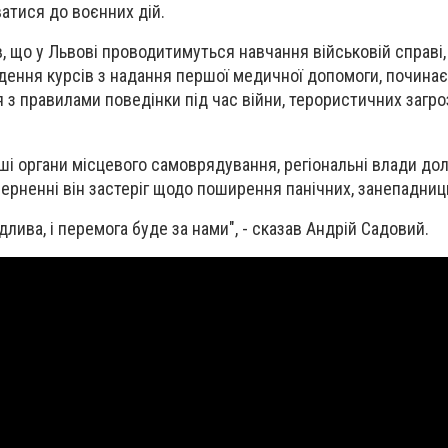
ватися до воєнних дій.
, що у Львові проводитимуться навчання військовій справі,
дення курсів з надання першої медичної допомоги, почина
з правилами поведінки під час війни, терористичних загроз
нші органи місцевого самоврядування, регіональні влади до
зверненні він застеріг щодо поширення панічних, занепадниц
лива, і перемога буде за нами", - сказав Андрій Садовий.