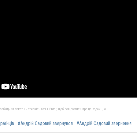
бхідний текст і натисніть Ctrl + Enter, щоб повідомити про це редакцію
раїнців
#Андрій Садовий звернувся
#Андрій Садовий звернення