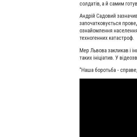
солдатів, а й самим готу
Андрій Садовий зазначив
започатковується прове
ознайомлення населення 
техногенних катастроф.
Мер Львова закликав і і
таких ініціатив. У відео
"Наша боротьба - справед