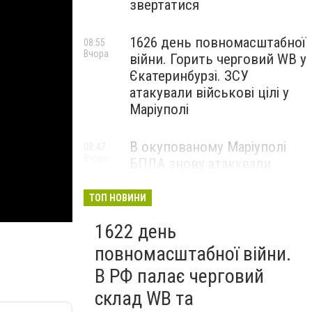
звертатися
1626 день повномасштабної
08:55
Вчора
війни. Горить черговий WB у
Єкатеринбурзі. ЗСУ
атакували військові цілі у
Маріуполі
В окупованому Маріуполі
08:47
Вчора
БПЛА знову атакували
енергетичну інфраструктуру,
— ВІДЕО
ТОП НОВИНИ
1622 день
повномасштабної війни.
В РФ палає черговий
склад WB та