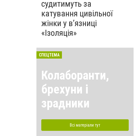
судитимуть за
катування цивільної
жінки у в’язниці
«Ізоляція»
СПЕЦТЕМА
Колаборанти,
брехуни і
зрадники
Всі матеріали тут