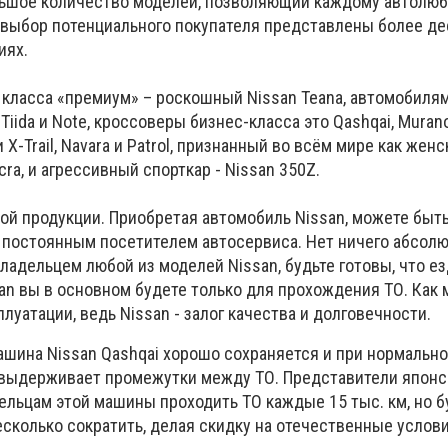
льшое количество моделей, позволяющий каждому автолюб
выбор потенциального покупателя представлены более д
иях.
 класса «премиум» – роскошный Nissan Teana, автомобиля
Tiida и Note, кроссоверы бизнес-класса это Qashqai, Muran
 X-Trail, Navara и Patrol, признанный во всём мире как жен
cra, и агрессивный спорткар - Nissan 350Z.
ой продукции. Приобретая автомобиль Nissan, можете быть
ть постоянным посетителем автосервиса. Нет ничего абсол
владельцем любой из моделей Nissan, будьте готовы, что ез
an вы в основном будете только для прохождения ТО. Как
луатации, ведь Nissan - залог качества и долговечности.
ашина Nissan Qashqai хорошо сохраняется и при нормальн
 выдерживает промежутки между ТО. Представители японс
ельцам этой машины проходить ТО каждые 15 тыс. км, но б
есколько сократить, делая скидку на отечественные услов