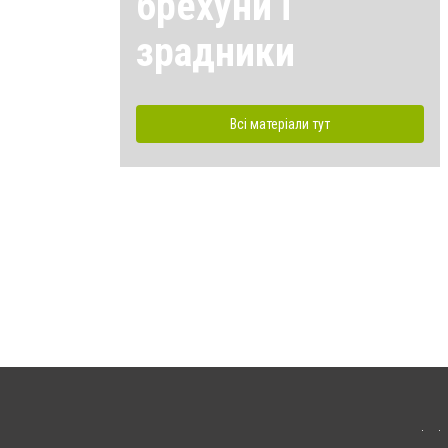
брехуни і
зрадники
Всі матеріали тут