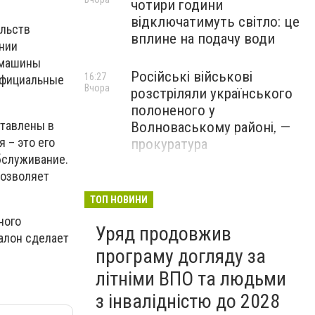
чотири години
відключатимуть світло: це
ельств
вплине на подачу води
ании
 машины
Російські військові
16:27
официальные
Вчора
розстріляли українського
полоненого у
ставлены в
Волноваському районі, —
 – это его
прокуратура
бслуживание.
позволяет
У Маріуполі окупаційна
16:06
Вчора
адміністрація оскаржує
ТОП НОВИНИ
визнане російськими
ного
Уряд продовжив
судами право власності на
салон сделает
житло
програму догляду за
літніми ВПО та людьми
з інвалідністю до 2028