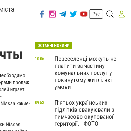
міста
Рус
ОСТАННІ НОВИНИ
ечты
Переселенці можуть не
10:06
платити за частину
комунальних послуг у
 необходимо
покинутому житлі: які
ерами продаж
умови
олей играет
-
П’ятьох українських
 Nissan какие-
09:53
підлітків евакуювали з
тимчасово окупованої
території, - ФОТО
ки Nissan