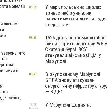
ителю найти
есяти моделей
У маріупольських школах
09:35
триває набір учнів: як
навчатимуться діти та куди
ми эконом-
звертатися
o и
ским
1626 день повномасштабної
08:55
війни. Горить черговий WB у
Єкатеринбурзі. ЗСУ
 уверены, что
атакували військові цілі у
ютно
Маріуполі
дить на
 минимум в
В окупованому Маріуполі
08:47
БПЛА знову атакували
енергетичну інфраструктуру,
ом
— ВІДЕО
кого
удет лучше,
ия
У Маріуполі щодня на
16:45
Вчора