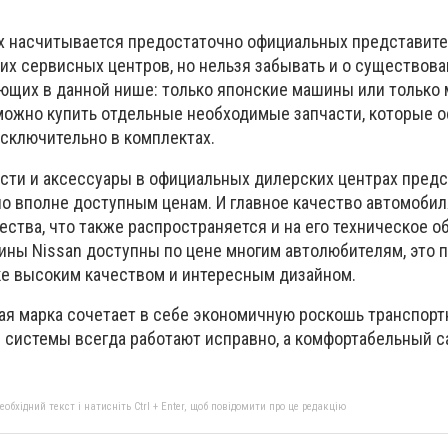
х насчитывается предостаточно официальных представит
 их сервисных центров, но нельзя забывать и о существов
ающих в данной нише: только японские машины или только
 можно купить отдельные необходимые запчасти, которые 
сключительно в комплектах.
сти и аксессуары в официальных дилерских центрах пред
о вполне доступным ценам. И главное качество автомобиля
ства, что также распространяется и на его техническое о
шины Nissan доступны по цене многим автолюбителям, это 
е высоким качеством и интересным дизайном.
ная марка сочетает в себе экономичную роскошь транспорт
и системы всегда работают исправно, а комфортабельный 
бхідний текст і натисніть Ctrl + Enter, щоб повідомити про це редакцію