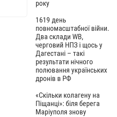
року
1619 день
повномасштабної війни.
Два склади WB,
черговий НПЗ і щось у
Дагестані – такі
результати нічного
полювання українських
дронів в РФ
«Скільки колагену на
Піщанці»: біля берега
Маріуполя знову