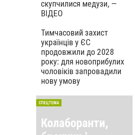
скупчилися медузи, —
ВІДЕО
Тимчасовий захист
українців у ЄС
продовжили до 2028
року: для новоприбулих
чоловіків запровадили
нову умову
СПЕЦТЕМА
Колаборанти,