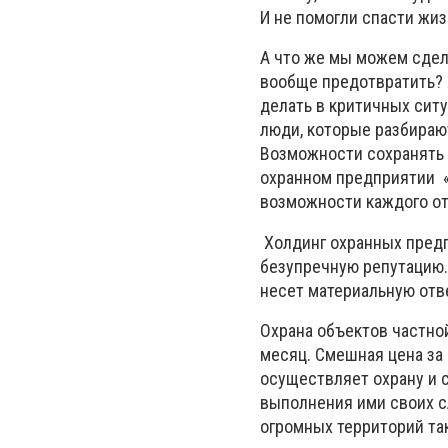
И не помогли спасти жиз
А что же мы можем сдела
вообще предотвратить? 
делать в критичных сит
люди, которые разбираю
Возможности сохранять 
охранном предприятии «
возможности каждого от
Холдинг охранных предп
безупречную репутацию.
несет материальную отв
Охрана объектов частной
месяц. Смешная цена за 
осуществляет охрану и 
выполнения ими своих с
огромных территорий та