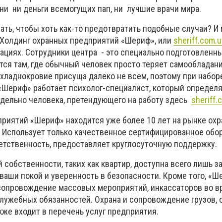
ни ни деньги всемогущих пап, ни лучшие врачи мира.
ть, чтобы хоть как-то предотвратить подобные случаи? И
Холдинг охранных предприятий «Шериф», или
sheriff.com.u
уациях. Сотрудники центра - это специально подготовленн
тся там, где обычный человек просто теряет самообладани
хладнокровие присуща далеко не всем, поэтому при набор
Шериф» работает психолог-специалист, который определ
дельно человека, претендующего на работу здесь
sheriff.
риятий «Шериф» находится уже более 10 лет на рынке охр
 Использует только качественное сертифицированное обо
етственность, предоставляет круглосуточную поддержку.
 собственности, таких как квартир, доступна всего лишь з
ваши покой и уверенность в безопасности. Кроме того, «Ш
сопровождение массовых мероприятий, инкассаторов во в
лужебных обязанностей. Охрана и сопровождение грузов, 
кже входит в перечень услуг предприятия.