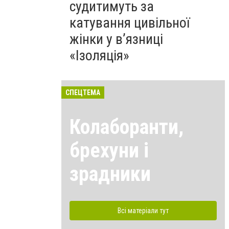
судитимуть за
катування цивільної
жінки у в’язниці
«Ізоляція»
СПЕЦТЕМА
Колаборанти,
брехуни і
зрадники
Всі матеріали тут