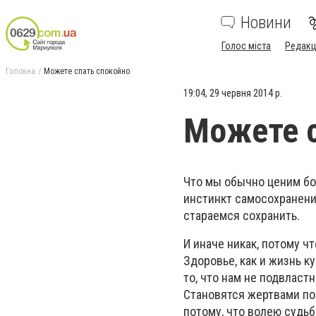
Новини
Голос міста
Редакц
Головна
Можете спать спокойно
19:04, 29 червня 2014 р.
Можете с
Что мы обычно ценим бо
инстинкт самосохранени
стараемся сохранить.
И иначе никак, потому ч
Здоровье, как и жизнь к
то, что нам не подвластн
Становятся жертвами по
потому, что волею судь