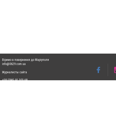
Віримо в повернення до Маріуполя
info@0629.com.ua
Журналисты сайта
+38 (096) 91 303 68
Допускається цитування матеріалів без отримання попередньої згоди 0629.com.ua за
пошукових систем гіперпосилання на цитовані статті не нижче другого абзацу в тек
Матеріали з плашками "Новини компаній", "Промо", "Партнерський матеріал", "Партнер
Реклама на сайті
Ф