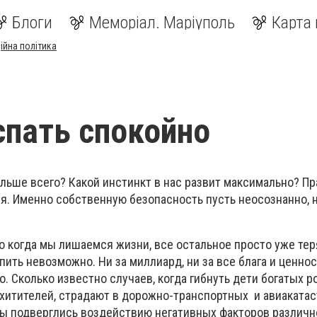
Блоги
Меморіал. Маріуполь
Карта 
ійна політика
пать спокойно
льше всего? Какой инстинкт в нас развит максимально? Пр
я. Именно собственную безопасность пусть неосознанно, 
то когда мы лишаемся жизни, все остальное просто уже тер
упить невозможно. Ни за миллиард, ни за все блага и ценнос
о. Сколько известно случаев, когда гибнуть дети богатых р
хитителей, страдают в дорожно-транспортных и авиакатас
бы подверглись воздействию негативных факторов различно