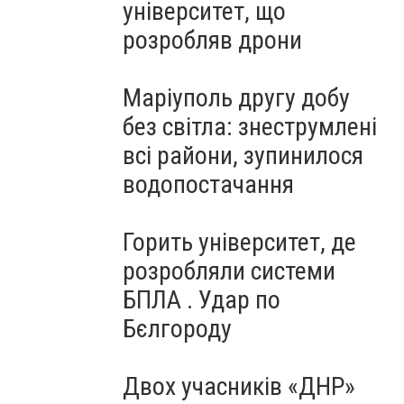
університет, що
розробляв дрони
Маріуполь другу добу
без світла: знеструмлені
всі райони, зупинилося
водопостачання
Горить університет, де
розробляли системи
БПЛА . Удар по
Бєлгороду
Двох учасників «ДНР»