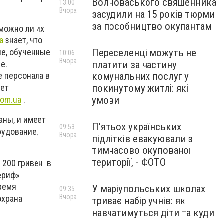
Волноваського священника
13:00
Вчора
засудили на 15 років тюрми
за пособництво окупантам
 можно ли их
a
знает, что
Переселенці можуть не
ые, обученные
10:06
Вчора
платити за частину
е.
комунальних послуг у
е персонала в
покинутому житлі: які
яет
умови
com.ua
.
аны, и имеет
П’ятьох українських
09:53
рудование,
Вчора
підлітків евакуювали з
тимчасово окупованої
території, - ФОТО
а 200 гривен в
ериф»
ремя
У маріупольських школах
09:35
Вчора
охрана
триває набір учнів: як
навчатимуться діти та куди