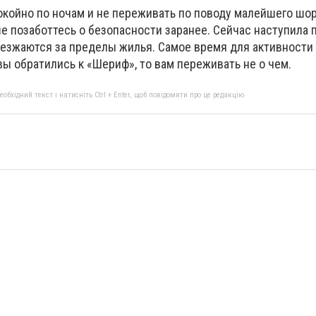
окойно по ночам и не переживать по поводу малейшего шо
е позаботтесь о безопасности заранее. Сейчас наступила п
зъезжаются за пределы жилья. Самое время для активности
вы обратились к «Шериф», то вам переживать не о чем.
бхідний текст і натисніть Ctrl + Enter, щоб повідомити про це редакцію