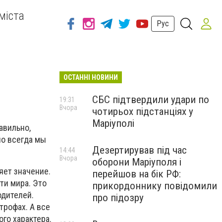
міста
Рус
ОСТАННІ НОВИНИ
СБС підтвердили удари по
19:31
Вчора
чотирьох підстанціях у
Маріуполі
авильно,
но всегда мы
Дезертирував під час
14:44
Вчора
оборони Маріуполя і
яет значение.
перейшов на бік РФ:
ти мира. Это
прикордоннику повідомили
одителей.
про підозру
трофах. А все
го характера.