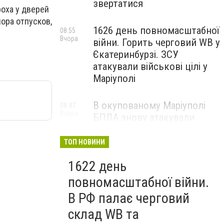
звертатися
роха у дверей
ора отпусков,
1626 день повномасштабної
08:55
Вчора
війни. Горить черговий WB у
Єкатеринбурзі. ЗСУ
атакували військові цілі у
Маріуполі
В окупованому Маріуполі
08:47
Вчора
БПЛА знову атакували
енергетичну інфраструктуру,
— ВІДЕО
ТОП НОВИНИ
1622 день
повномасштабної війни.
В РФ палає черговий
склад WB та