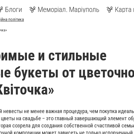
Блоги
Меморіал. Маріуполь
Карта 
ійна політика
очка»
римые и стильные
е букеты от цветочно
Квіточка»
й невесты не менее важная процедура, чем покупка идеаль
ь цветы на свадьбе – это главный завершающий элемент об
торая созрела для создания собственной счастливой семьи
очной композиции может зависеть не только испорченный