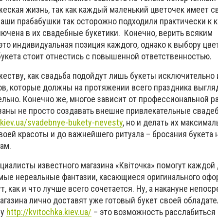
ужеская жизнь, так как каждый маленький цветочек имеет 
 наши прабабушки так осторожно подходили практически к 
лючена в их свадебные букетики. Конечно, верить всяким
это индивидуальная позиция каждого, однако к выбору цве
букета стоит отнестись с повышенной ответственностью.
жеству, как свадьба подойдут лишь букеты исключительно 
в, которые должны на протяжении всего праздника выгля
льно. Конечно же, многое зависит от профессиональной ра
заны не просто создавать внешне привлекательные сваде
a.kiev.ua/svadebnye-bukety-nevesty
, но и делать их максимал
воей красоты и до важнейшего ритуала – бросания букета 
гам.
иалисты известного магазина «Квіточка» помогут каждой
амые нереальные фантазии, касающиеся оригинального оф
т, как и что лучше всего сочетается. Ну, а накануне непос
агазина лично доставят уже готовый букет своей обладате
ву
http://kvitochka.kiev.ua/
– это возможность расслабиться 