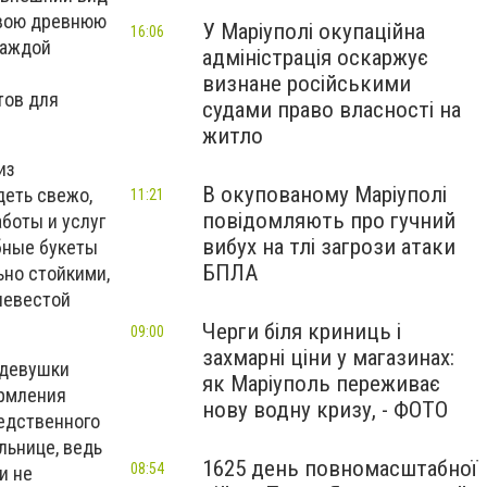
свою древнюю
У Маріуполі окупаційна
16:06
каждой
адміністрація оскаржує
визнане російськими
тов для
судами право власності на
житло
из
В окупованому Маріуполі
деть свежо,
11:21
повідомляють про гучний
боты и услуг
вибух на тлі загрози атаки
бные букеты
БПЛА
ьно стойкими,
невестой
Черги біля криниць і
09:00
захмарні ціни у магазинах:
 девушки
як Маріуполь переживає
ормления
нову водну кризу, - ФОТО
редственного
льнице, ведь
1625 день повномасштабної
08:54
и не