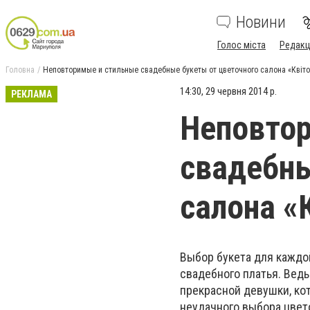
Новини
Голос міста
Редакц
Головна
Неповторимые и стильные свадебные букеты от цветочного салона «Квіт
14:30, 29 червня 2014 р.
РЕКЛАМА
Неповто
свадебны
салона «
Выбор букета для каждо
свадебного платья. Вед
прекрасной девушки, ко
неудачного выбора цвет