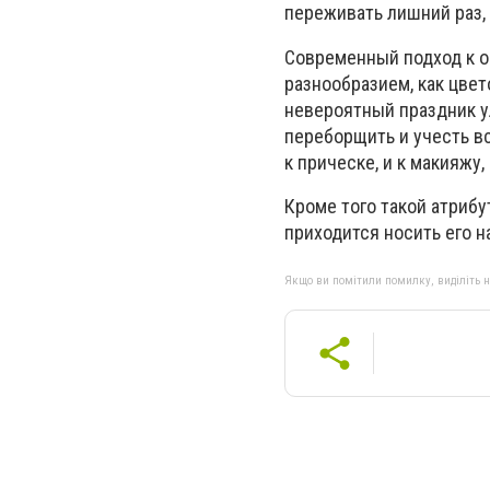
переживать лишний раз, 
Современный подход к 
разнообразием, как цвет
невероятный праздник ул
переборщить и учесть в
к прическе, и к макияжу
Кроме того такой атриб
приходится носить его 
Якщо ви помітили помилку, виділіть нео