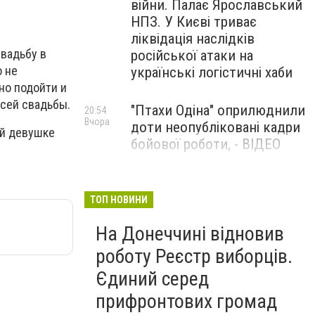
війни. Палає Ярославський
НПЗ. У Києві триває
ліквідація наслідків
свадьбу в
російської атаки на
о не
українські логістичні хаби
но подойти и
всей свадьбы.
"Птахи Одіна" оприлюднили
20:54
Вчора
доти неопубліковані кадри
ой девушке
бойової роботи, - ВІДЕО
Маріуполець Андрій
17:15
Вчора
Бєдняков зіграє тата
ТОП НОВИНИ
Петрика П’яточкина у
На Донеччині відновив
новому українському
фільмі, - ФОТО
роботу Реєстр виборців.
Єдиний серед
прифронтових громад