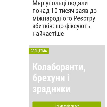
Маріупольці подали
понад 10 тисяч заяв до
міжнародного Реєстру
збитків: що фіксують
найчастіше
СПЕЦТЕМА
Колаборанти,
брехуни і
зрадники
Всі матеріали тут