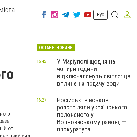
міста
Рус
ОСТАННІ НОВИНИ
У Маріуполі щодня на
16:45
чотири години
го
відключатимуть світло: це
вплине на подачу води
Російські військові
16:27
розстріляли українського
ного
полоненого у
раза
Волноваському районі, —
. И от
прокуратура
 внешний вид