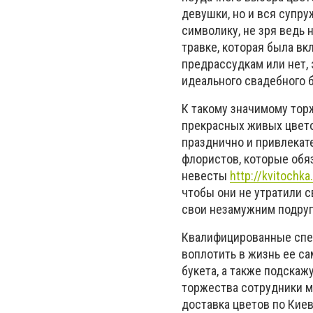
девушки, но и вся супр
символику, не зря ведь
травке, которая была вк
предрассудкам или нет, 
идеального свадебного 
К такому значимому тор
прекрасных живых цвето
празднично и привлекате
флористов, которые обя
невесты
http://kvitochk
чтобы они не утратили с
свои незамужним подру
Квалифицированные спец
воплотить в жизнь ее с
букета, а также подскажу
торжества сотрудники м
доставка цветов по Кие