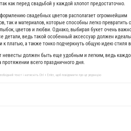
так как перед свадьбой у каждой хлопот предостаточно.
оформлению свадебных цветов располагает огромнейшим
ов, так и материалов, которые способны легко превратить 
ыбок, цветов и любви. Однако, выбирая букет очень важн
се детали, ведь такой особенный аксессуар должен идеаль
, и к платью, а также тонко подчеркнуть общую идею стиля 
ут невесты должен быть еще удобным и легким, ведь кажд
на протяжении всего праздничного дня.
бхідний текст і натисніть Ctrl + Enter, щоб повідомити про це редакцію