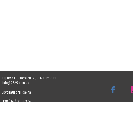
Віримо в повернення до Маріуполя
info@0629.com.ua
Журналисты сайта
+38 (096) 91 303 68
Допускається цитування матеріалів без отримання попередньої згоди 0629.com.ua за
пошукових систем гіперпосилання на цитовані статті не нижче другого абзацу в тек
Матеріали з плашками "Новини компаній", "Промо", "Партнерський матеріал", "Партнер