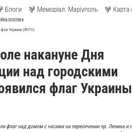
Блоги
Меморіал. Маріуполь
Карта 
ійна політика
я флаг Украины (ФОТО)
оле накануне Дня
ции над городскими
оявился флаг Украины
и флаг над домом с часами на пересечении пр. Ленина и п