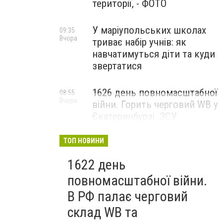
території, - ФОТО
У маріупольських школах
09:35
Вчора
триває набір учнів: як
навчатимуться діти та куди
звертатися
1626 день повномасштабної
08:55
Вчора
війни. Горить черговий WB у
Єкатеринбурзі. ЗСУ
атакували військові цілі у
Маріуполі
ТОП НОВИНИ
1622 день
повномасштабної війни.
В РФ палає черговий
склад WB та