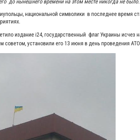
его до нынешнего времени на этом месте никогда не было.
риупольцы, национальной символики в последнее время ст
риятиях.
метило издание i24,
государственный флаг
Украины исчез н
м советом, установили его
13 июня в день проведения АТО