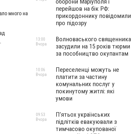
оборони Маріуполя і
перейшов на бік РФ:
ало много на
прикордоннику повідомили
про підозру
ад
Волноваського священника
13:00
.
Вчора
засудили на 15 років тюрми
за пособництво окупантам
Переселенці можуть не
10:06
Вчора
платити за частину
комунальних послуг у
покинутому житлі: які
умови
П’ятьох українських
09:53
Вчора
підлітків евакуювали з
тимчасово окупованої