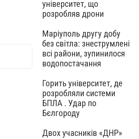
університет, що
розробляв дрони
Маріуполь другу добу
без світла: знеструмлені
всі райони, зупинилося
водопостачання
Горить університет, де
розробляли системи
БПЛА . Удар по
Бєлгороду
Двох учасників «ДНР»