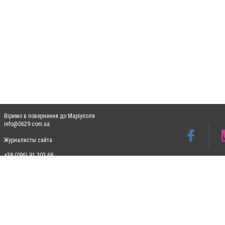
Віримо в повернення до Маріуполя
info@0629.com.ua
Журналисты сайта
+38 (096) 91 303 68
Допускається цитування матеріалів без отримання попередньої згоди 0629.com.ua за
пошукових систем гіперпосилання на цитовані статті не нижче другого абзацу в тек
Матеріали з плашками "Новини компаній", "Промо", "Партнерський матеріал", "Партнер
Реклама на сайті
Ф