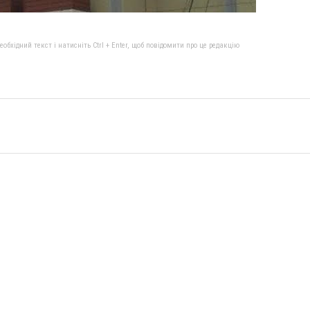
бхідний текст і натисніть Ctrl + Enter, щоб повідомити про це редакцію