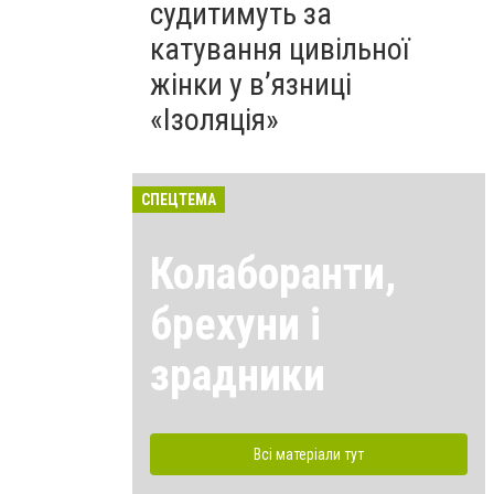
судитимуть за
катування цивільної
жінки у в’язниці
«Ізоляція»
СПЕЦТЕМА
Колаборанти,
брехуни і
зрадники
Всі матеріали тут