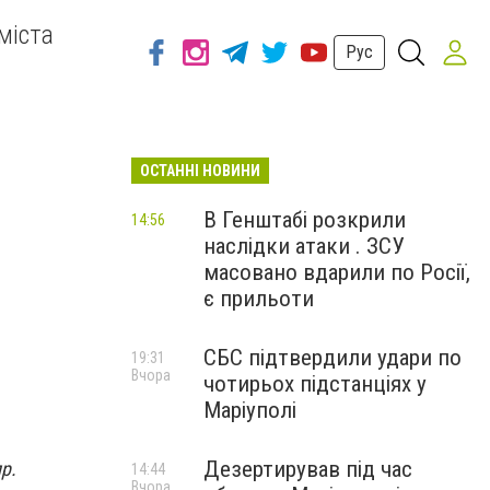
міста
Рус
ОСТАННІ НОВИНИ
В Генштабі розкрили
14:56
наслідки атаки . ЗСУ
масовано вдарили по Росії,
є прильоти
СБС підтвердили удари по
19:31
Вчора
чотирьох підстанціях у
Маріуполі
Дезертирував під час
р.
14:44
Вчора