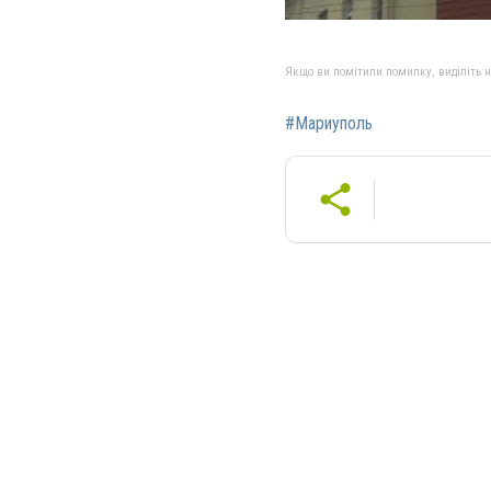
Якщо ви помітили помилку, виділіть нео
#Мариуполь