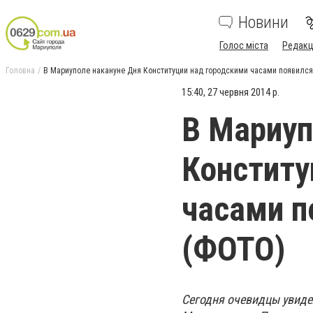
Новини
Голос міста
Редакц
Головна
В Мариуполе накануне Дня Конституции над городскими часами появилс
15:40, 27 червня 2014 р.
В Мариуп
Конститу
часами п
(ФОТО)
Сегодня очевидцы увидел