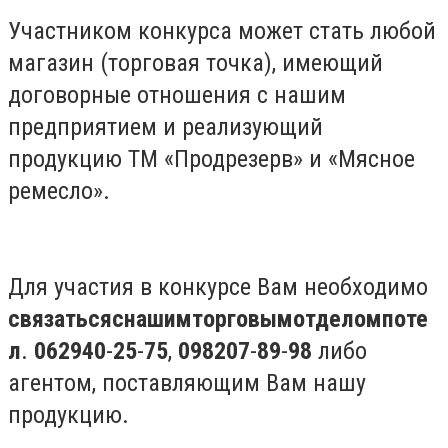
Участником конкурса может стать любой
магазин (торговая точка), имеющий
договорные отношения с нашим
предприятием и реализующий
продукцию ТМ «Продрезерв» и «Мясное
ремесло».
Для участия в конкурсе Вам необходимо
связаться
с
нашим
торговым
отделом
по
те
л
.
0629
40
-
25
-
75
,
098
207
-
89
-
98
либо
агентом, поставляющим Вам нашу
продукцию.