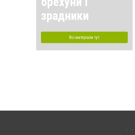
брехуни і
зрадники
Всі матеріали тут