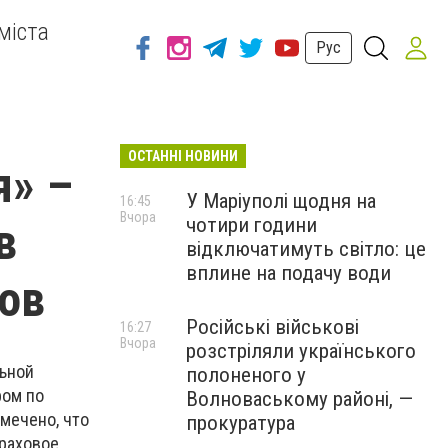
міста
Рус
ОСТАННІ НОВИНИ
я» –
У Маріуполі щодня на
16:45
Вчора
чотири години
в
відключатимуть світло: це
вплине на подачу води
ов
Російські військові
16:27
Вчора
розстріляли українського
льной
полоненого у
ром по
Волноваському районі, —
мечено, что
прокуратура
траховое