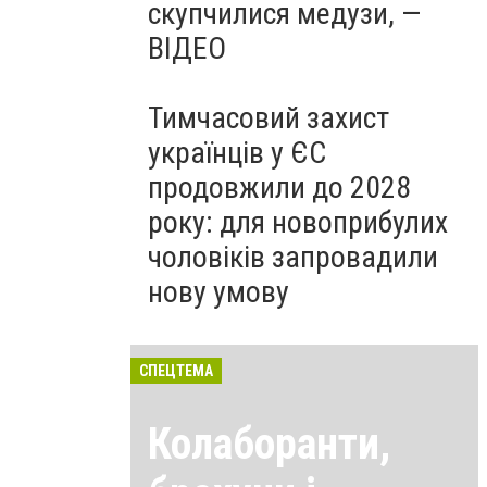
скупчилися медузи, —
ВІДЕО
Тимчасовий захист
українців у ЄС
продовжили до 2028
року: для новоприбулих
чоловіків запровадили
нову умову
СПЕЦТЕМА
Колаборанти,