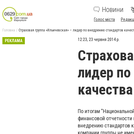
Новини
Голос міста
Редакц
Головна
Страховая группа «Ильичевская» – лидер по внедрению стандартов каче
12:23, 23 червня 2014 р.
РЕКЛАМА
Страхова
лидер по
качества
По итогам "Национальной
финансовой отчетности
внедрению стандартов к
компании группы не име