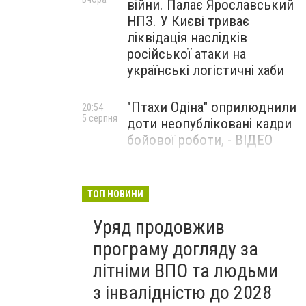
війни. Палає Ярославський
НПЗ. У Києві триває
ліквідація наслідків
російської атаки на
українські логістичні хаби
"Птахи Одіна" оприлюднили
20:54
5 серпня
доти неопубліковані кадри
бойової роботи, - ВІДЕО
Маріуполець Андрій
17:15
5 серпня
Бєдняков зіграє тата
ТОП НОВИНИ
Петрика П’яточкина у
Уряд продовжив
новому українському
фільмі, - ФОТО
програму догляду за
літніми ВПО та людьми
з інвалідністю до 2028