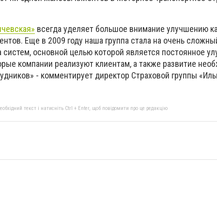
ичевская»
всегда уделяет большое внимание улучшению к
нтов. Еще в 2009 году наша группа стала на очень сложны
систем, основной целью которой является постоянное у
торые компании реализуют клиентам, а также развитие нео
удников» - комментирует директор Страховой группы «Ил
бхідний текст і натисніть Ctrl + Enter, щоб повідомити про це редакцію