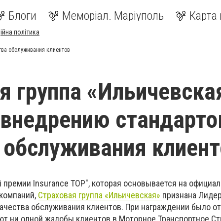
Блоги
Меморіал. Маріуполь
Карта 
ійна політика
ства обслуживания клиентов
я группа «Ильичевска
 внедрению стандарто
 обслуживания клиент
 премии Insurance TOP", которая основывается на официа
 компаний,
Страховая группа «Ильичевская»
признана Лиде
ачества обслуживания клиентов. При награждении было от
ют ни одной жалобы клиентов в Моторное Транспортное С