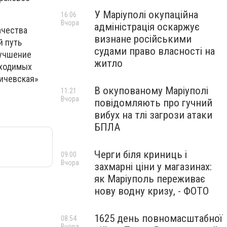
У Маріуполі окупаційна
16:06
Вчора
адміністрація оскаржує
ачества
визнане російськими
й путь
судами право власності на
лучшение
житло
бходимых
ьичевская»
В окупованому Маріуполі
11:21
Вчора
повідомляють про гучний
вибух на тлі загрози атаки
БПЛА
Черги біля криниць і
09:00
Вчора
захмарні ціни у магазинах:
як Маріуполь переживає
нову водну кризу, - ФОТО
1625 день повномасштабної
08:54
Вчора