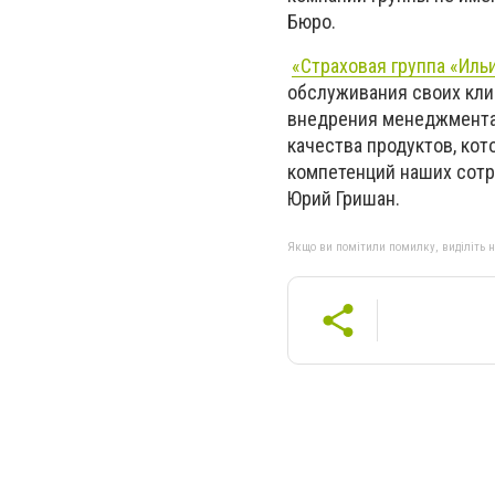
Бюро.
«Страховая группа «Иль
обслуживания своих клие
внедрения менеджмента 
качества продуктов, ко
компетенций наших сотр
Юрий Гришан.
Якщо ви помітили помилку, виділіть нео