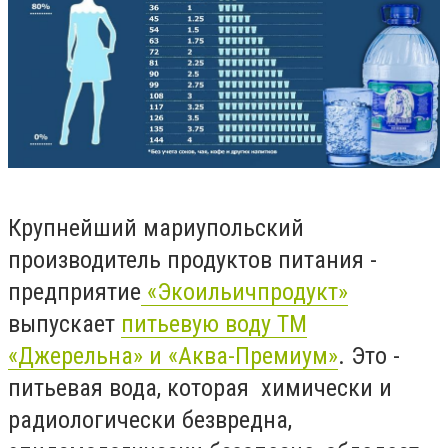
Крупнейший мариупольский
производитель продуктов питания -
предприятие
«Экоильичпродукт»
выпускает
питьевую воду ТМ
«Джерельна» и «Аква-Премиум»
. Это -
питьевая вода, которая химически и
радиологически безвредна,