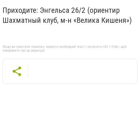
Приходите: Энгельса 26/2 (ориентир
Шахматный клуб, м-н «Велика Кишеня»)
Якщо ви помітили помилку, виділіть необхідний текст і натисніть Ctrl + Enter, щоб
повідомити про це редакцію