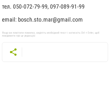
тел. 050-072-79-99, 097-089-91-99
email:
bosch.sto.mar@gmail.com
Якщо ви помітили помилку, виділіть необхідний текст і натисніть Ctrl + Enter, щоб
повідомити про це редакцію