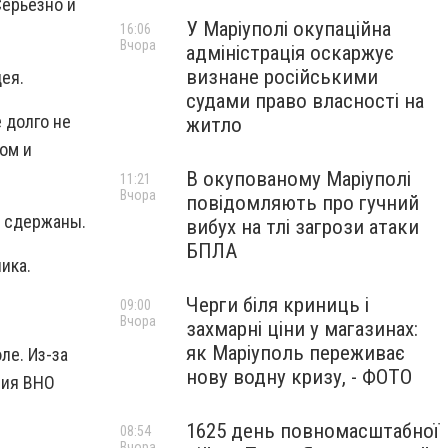
Серьезно и
У Маріуполі окупаційна
16:06
Вчора
адміністрація оскаржує
визнане російськими
ея.
судами право власності на
 долго не
житло
ом и
В окупованому Маріуполі
11:21
Вчора
повідомляють про гучний
о сдержаны.
вибух на тлі загрози атаки
БПЛА
ника.
Черги біля криниць і
09:00
Вчора
захмарні ціни у магазинах:
як Маріуполь переживає
ле. Из-за
нову водну кризу, - ФОТО
сия ВНО
1625 день повномасштабної
08:54
Вчора