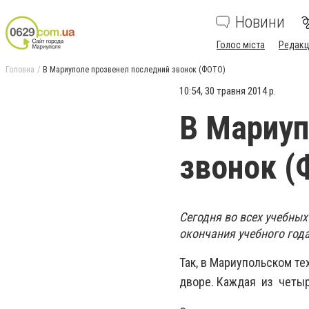
Новини
Голос міста
Редакц
Головна
В Мариуполе прозвенел последний звонок (ФОТО)
10:54, 30 травня 2014 р.
В Мариуп
звонок (
Сегодня во всех учебны
окончания учебного год
Так, в Мариупольском т
дворе.
Каждая из четыре