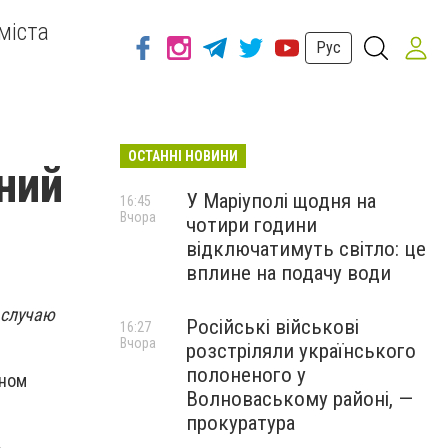
міста
Рус
ОСТАННІ НОВИНИ
ний
У Маріуполі щодня на
16:45
Вчора
чотири години
відключатимуть світло: це
вплине на подачу води
 случаю
Російські військові
16:27
Вчора
розстріляли українського
полоненого у
ьном
Волноваському районі, —
прокуратура