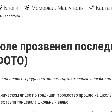
Блоги
Меморіал. Маріуполь
Карта 
ійна політика
оле прозвенел послед
ФОТО)
х заведениях города состоялись торжественные линейки по
а.
ехническом лицее по традиции торжество прошло на школ
х групп танцевала школьный вальс.