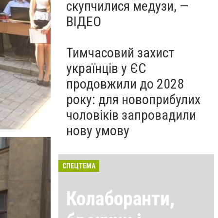
скупчилися медузи, —
ВІДЕО
Тимчасовий захист
українців у ЄС
продовжили до 2028
року: для новоприбулих
чоловіків запровадили
нову умову
СПЕЦТЕМА
Колаборанти,