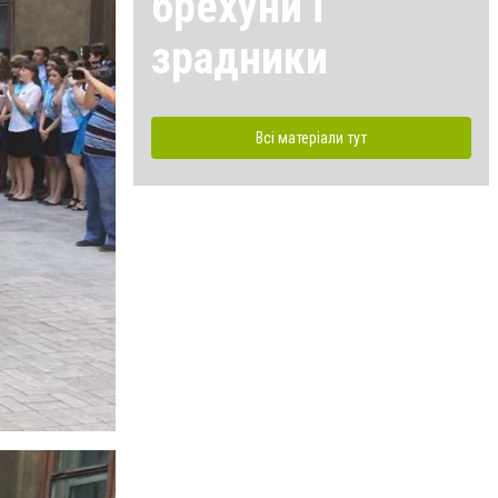
брехуни і
зрадники
Всі матеріали тут