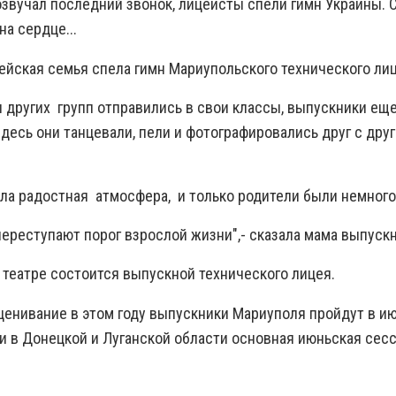
розвучал последний звонок, лицеисты спели гимн Украины. 
на сердце...
ейская семья спела гимн Мариупольского технического лиц
я других групп отправились в свои классы, выпускники еще
десь они танцевали, пели и фотографировались друг с друг
ла радостная атмосфера, и только родители были немног
переступают порог взрослой жизни",- сказала мама выпуск
 театре состоится выпускной технического лицея.
енивание в этом году выпускники Мариуполя пройдут в ию
и в Донецкой и Луганской области основная июньская сес