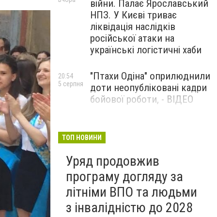
війни. Палає Ярославський
НПЗ. У Києві триває
ліквідація наслідків
російської атаки на
українські логістичні хаби
"Птахи Одіна" оприлюднили
20:54
5 серпня
доти неопубліковані кадри
бойової роботи, - ВІДЕО
Маріуполець Андрій
17:15
5 серпня
Бєдняков зіграє тата
ТОП НОВИНИ
Петрика П’яточкина у
Уряд продовжив
новому українському
фільмі, - ФОТО
програму догляду за
літніми ВПО та людьми
з інвалідністю до 2028