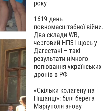
року
1619 день
повномасштабної війни.
Два склади WB,
черговий НПЗ і щось у
Дагестані – такі
результати нічного
полювання українських
дронів в РФ
«Скільки колагену на
Піщанці»: біля берега
Маріуполя знову