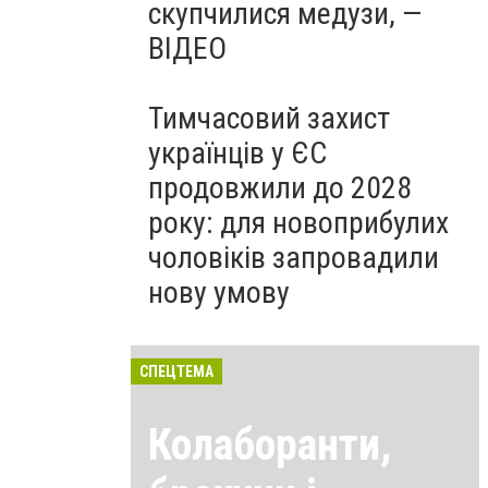
скупчилися медузи, —
ВІДЕО
Тимчасовий захист
українців у ЄС
продовжили до 2028
року: для новоприбулих
чоловіків запровадили
нову умову
СПЕЦТЕМА
Колаборанти,