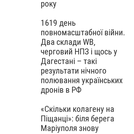
року
1619 день
повномасштабної війни.
Два склади WB,
черговий НПЗ і щось у
Дагестані – такі
результати нічного
полювання українських
дронів в РФ
«Скільки колагену на
Піщанці»: біля берега
Маріуполя знову