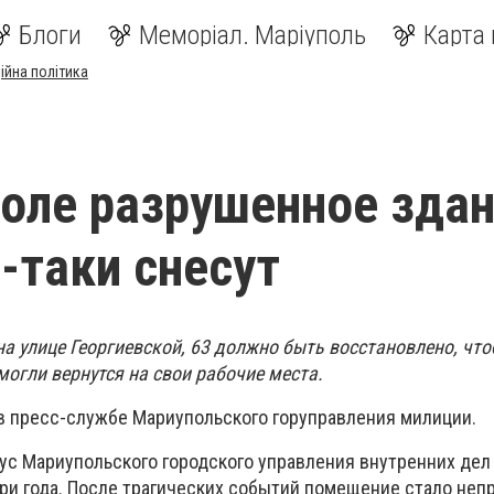
Блоги
Меморіал. Маріуполь
Карта 
ійна політика
оле разрушенное зда
-таки снесут
на улице Георгиевской, 63 должно быть восстановлено, чт
огли вернутся на свои рабочие места.
в пресс-службе Мариупольского горуправления милиции.
с Мариупольского городского управления внутренних дел
три года. После трагических событий помещение стало неп