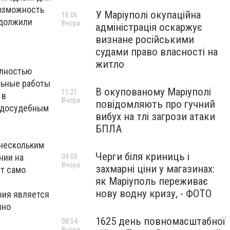
возможность
У Маріуполі окупаційна
16:06
одолжили
Вчора
адміністрація оскаржує
визнане російськими
судами право власності на
житло
олностью
льные работы
В окупованому Маріуполі
11:21
 в
Вчора
повідомляють про гучний
я досудебным
вибух на тлі загрози атаки
БПЛА
 нескольким
Черги біля криниць і
нии на
09:00
Вчора
захмарні ціни у магазинах:
ет само
як Маріуполь переживає
нову водну кризу, - ФОТО
ния является
шно
1625 день повномасштабної
08:54
Вчора