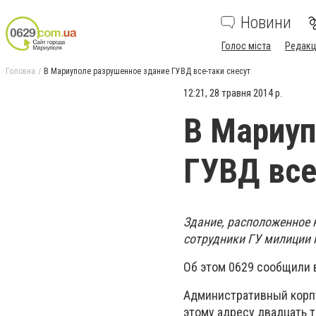
Новини
Голос міста
Редакц
Головна
В Мариуполе разрушенное здание ГУВД все-таки снесут
12:21, 28 травня 2014 р.
В Мариуп
ГУВД все
Здание, расположенное 
сотрудники ГУ милиции м
Об этом 0629 сообщили 
Административный корпу
этому адресу двадцать 