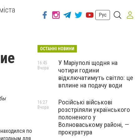
міста
Рус
ОСТАННІ НОВИНИ
ние
У Маріуполі щодня на
16:45
Вчора
чотири години
відключатимуть світло: це
вплине на подачу води
обы
Російські військові
16:27
Вчора
розстріляли українського
полоненого у
Волноваському районі, —
 находился по
прокуратура
ригодным для