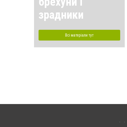
брехуни і
зрадники
Всі матеріали тут