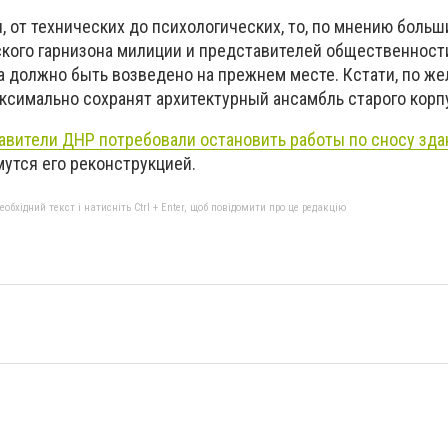
, от технических до психологических, то, по мнению боль
кого гарнизона милиции и представителей общественности
а должно быть возведено на прежнем месте. Кстати, по ж
ксимально сохранят архитектурный ансамбль старого корп
авители ДНР потребовали остановить работы по сносу зда
мутся его реконструкцией.
бхідний текст і натисніть Ctrl + Enter, щоб повідомити про це редакцію