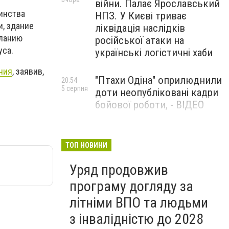
війни. Палає Ярославський
шинства
НПЗ. У Києві триває
, здание
ліквідація наслідків
еланию
російської атаки на
уса.
українські логістичні хаби
ния
, заявив,
"Птахи Одіна" оприлюднили
20:54
5 серпня
доти неопубліковані кадри
бойової роботи, - ВІДЕО
Маріуполець Андрій
17:15
5 серпня
Бєдняков зіграє тата
ТОП НОВИНИ
Петрика П’яточкина у
Уряд продовжив
новому українському
фільмі, - ФОТО
програму догляду за
літніми ВПО та людьми
з інвалідністю до 2028