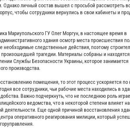
. Однако личный состав вышел с просьбой рассмотреть 
корпус, чтобы сотрудники вернулись в свои кабинеты и пр
ника Мариупольского ГУ Олег Моргун, в настоящее время в
административного здания осмотр места происшествия п
е необходимые следственные действия, поэтому строите
 произошедшей трагедии. Материалы собраны и находятся
лении Службы Безопасности Украины, которое занимаетс
ого производства.
восстановлению помещения, то этот процесс ускоряется по
годня все сотрудники, чьи рабочие места находились в зда
удобства. Важно подчеркнуть, что не последнюю роль игра
лицейского ведомства, что в некоторой степени влияет на
й деятельности. Еще одной причиной восстановления зда
ентра оперативного реагирования милиции, который успе
 горуправления.