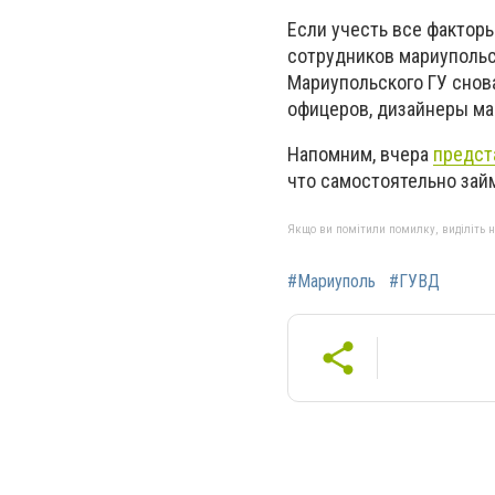
Если учесть все факторы
сотрудников мариупольс
Мариупольского ГУ снов
офицеров, дизайнеры ма
Напомним, вчера
предст
что самостоятельно зай
Якщо ви помітили помилку, виділіть нео
#Мариуполь
#ГУВД