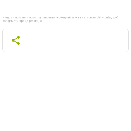
Якщо ви помітили помилку, виділіть необхідний текст і натисніть Ctrl + Enter, щоб
повідомити про це редакцію