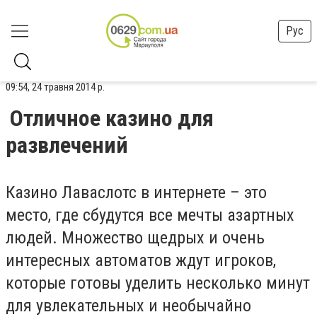
Рус
09:54, 24 травня 2014 р.
Отличное казино для
развлечений
Казино Лаваслотс в интернете – это
место, где сбудутся все мечты азартных
людей. Множество щедрых и очень
интересных автоматов ждут игроков,
которые готовы уделить несколько минут
для увлекательных и необычайно