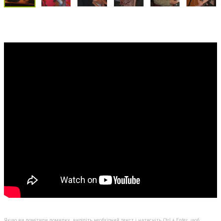
Якщо ви помітили помилку, виділіть необхідний текст і натисніть Ctrl + Enter, щоб