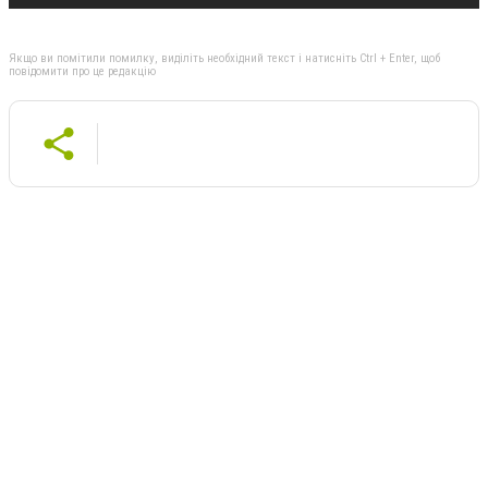
Якщо ви помітили помилку, виділіть необхідний текст і натисніть Ctrl + Enter, щоб
повідомити про це редакцію