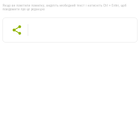
Якщо ви помітили помилку, виділіть необхідний текст і натисніть Ctrl + Enter, щоб
повідомити про це редакцію